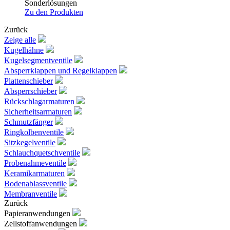
Sonderlösungen
Zu den Produkten
Zurück
Zeige alle
Kugelhähne
Kugelsegmentventile
Absperrklappen und Regelklappen
Plattenschieber
Absperrschieber
Rückschlagarmaturen
Sicherheitsarmaturen
Schmutzfänger
Ringkolbenventile
Sitzkegelventile
Schlauchquetschventile
Probenahmeventile
Keramikarmaturen
Bodenablassventile
Membranventile
Zurück
Papieranwendungen
Zellstoffanwendungen