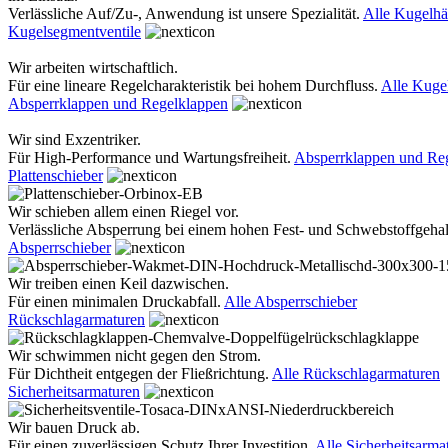
Verlässliche Auf/Zu-, Anwendung ist unsere Spezialität.
Alle Kugelh
Kugelsegmentventile
Wir arbeiten wirtschaftlich.
Für eine lineare Regelcharakteristik bei hohem Durchfluss.
Alle Kuge
Absperrklappen und Regelklappen
Wir sind Exzentriker.
Für High-Performance und Wartungsfreiheit.
Absperrklappen und Re
Plattenschieber
Wir schieben allem einen Riegel vor.
Verlässliche Absperrung bei einem hohen Fest- und Schwebstoffgehal
Absperrschieber
Wir treiben einen Keil dazwischen.
Für einen minimalen Druckabfall.
Alle Absperrschieber
Rückschlagarmaturen
Wir schwimmen nicht gegen den Strom.
Für Dichtheit entgegen der Fließrichtung.
Alle Rückschlagarmaturen
Sicherheitsarmaturen
Wir bauen Druck ab.
Für einen zuverlässigen Schutz Ihrer Investition.
Alle Sicherheitsarma