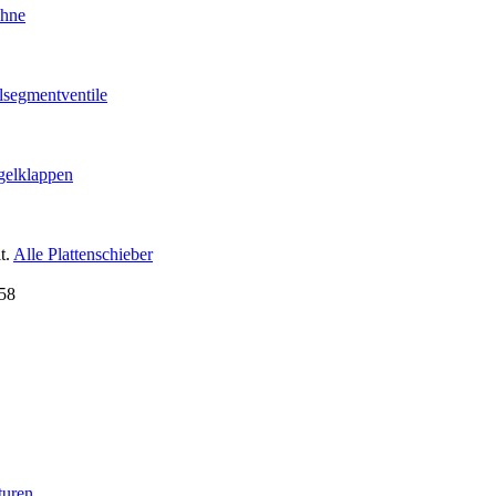
ähne
lsegmentventile
gelklappen
t.
Alle Plattenschieber
turen