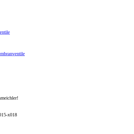
ntile
mbranventile
hmeichler!