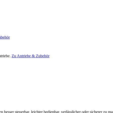
ubehör
triebe.
Zu Antriebe & Zubehör
en besser steuerbar, leichter bedienbar, verlässlicher oder sicherer zu m