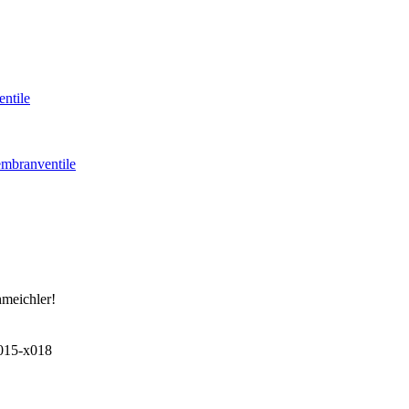
ntile
mbranventile
hmeichler!