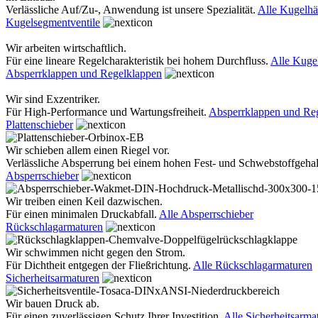
Verlässliche Auf/Zu-, Anwendung ist unsere Spezialität.
Alle Kugelh
Kugelsegmentventile
Wir arbeiten wirtschaftlich.
Für eine lineare Regelcharakteristik bei hohem Durchfluss.
Alle Kuge
Absperrklappen und Regelklappen
Wir sind Exzentriker.
Für High-Performance und Wartungsfreiheit.
Absperrklappen und Re
Plattenschieber
Wir schieben allem einen Riegel vor.
Verlässliche Absperrung bei einem hohen Fest- und Schwebstoffgehal
Absperrschieber
Wir treiben einen Keil dazwischen.
Für einen minimalen Druckabfall.
Alle Absperrschieber
Rückschlagarmaturen
Wir schwimmen nicht gegen den Strom.
Für Dichtheit entgegen der Fließrichtung.
Alle Rückschlagarmaturen
Sicherheitsarmaturen
Wir bauen Druck ab.
Für einen zuverlässigen Schutz Ihrer Investition.
Alle Sicherheitsarma