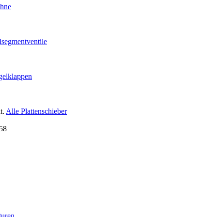
ähne
lsegmentventile
gelklappen
t.
Alle Plattenschieber
turen