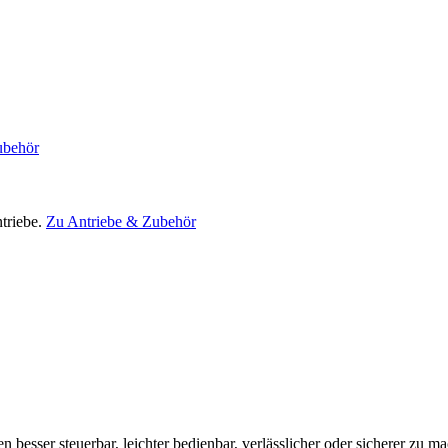
ubehör
triebe.
Zu Antriebe & Zubehör
en besser steuerbar, leichter bedienbar, verlässlicher oder sicherer zu m