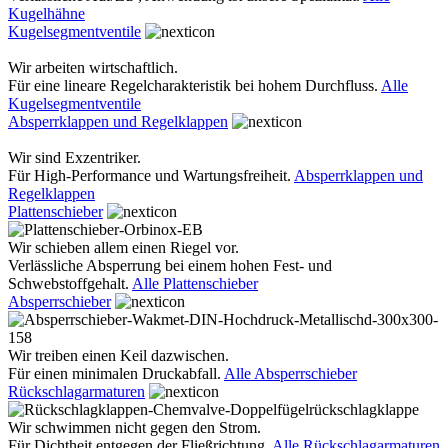
Kugelhähne
Kugelsegmentventile
Wir arbeiten wirtschaftlich.
Für eine lineare Regelcharakteristik bei hohem Durchfluss.
Alle
Kugelsegmentventile
Absperrklappen und Regelklappen
Wir sind Exzentriker.
Für High-Performance und Wartungsfreiheit.
Absperrklappen und
Regelklappen
Plattenschieber
Wir schieben allem einen Riegel vor.
Verlässliche Absperrung bei einem hohen Fest- und
Schwebstoffgehalt.
Alle Plattenschieber
Absperrschieber
Wir treiben einen Keil dazwischen.
Für einen minimalen Druckabfall.
Alle Absperrschieber
Rückschlagarmaturen
Wir schwimmen nicht gegen den Strom.
Für Dichtheit entgegen der Fließrichtung.
Alle Rückschlagarmaturen