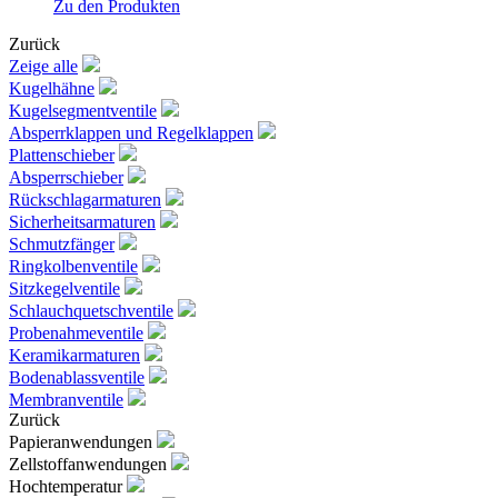
Zu den Produkten
Zurück
Zeige alle
Kugelhähne
Kugelsegmentventile
Absperrklappen und Regelklappen
Plattenschieber
Absperrschieber
Rückschlagarmaturen
Sicherheitsarmaturen
Schmutzfänger
Ringkolbenventile
Sitzkegelventile
Schlauchquetschventile
Probenahmeventile
Keramikarmaturen
Bodenablassventile
Membranventile
Zurück
Papieranwendungen
Zellstoffanwendungen
Hochtemperatur