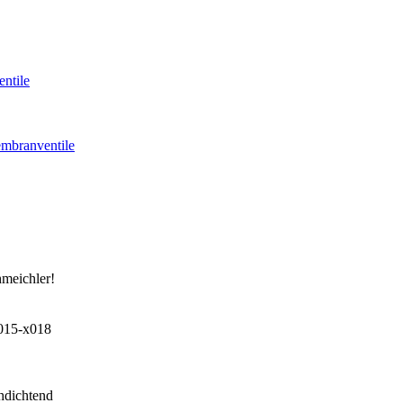
ntile
mbranventile
hmeichler!