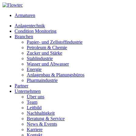
Skip
to
Armaturen
content
Anlagentechnik
Condition Monitoring
Branchen
Papier- und Zellstoffindustrie
Petroleum & Chemie
Zucker und Stärke
Stahlindustrie
Wasser und Abwasser
Energie
Anlagenbau & Planungsbüros
Pharmaindustrie
Partner
Unternehmen
Über uns
Team
Leitbild
Nachhaltigkeit
Beratung & Service
News & Events
Karriere
Kontakt