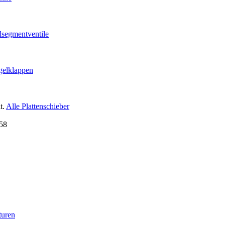
lsegmentventile
gelklappen
t.
Alle Plattenschieber
turen