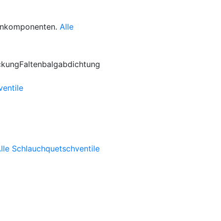
genkomponenten.
Alle
ventile
lle Schlauchquetschventile