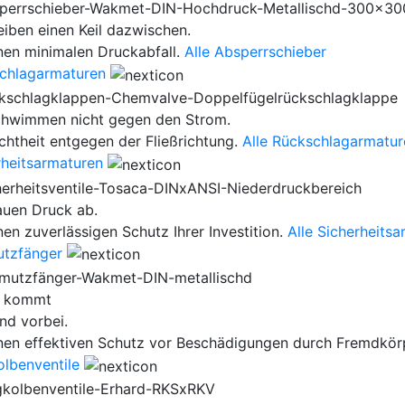
eiben einen Keil dazwischen.
inen minimalen Druckabfall.
Alle Absperrschieber
chlagarmaturen
chwimmen nicht gegen den Strom.
chtheit entgegen der Fließrichtung.
Alle Rückschlagarmatur
rheitsarmaturen
auen Druck ab.
nen zuverlässigen Schutz Ihrer Investition.
Alle Sicherheits
tzfänger
n kommt
nd vorbei.
inen effektiven Schutz vor Beschädigungen durch Fremdkör
olbenventile