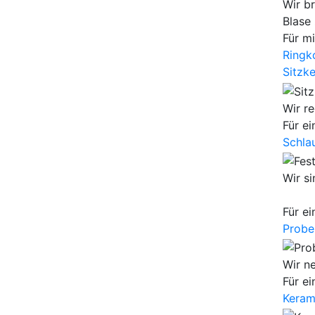
Wir br
Blase
Für m
Ringk
Sitzke
Wir re
Für e
Schla
Wir s
Für e
Probe
Wir n
Für e
Keram