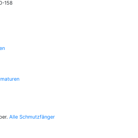
en
armaturen
per.
Alle Schmutzfänger