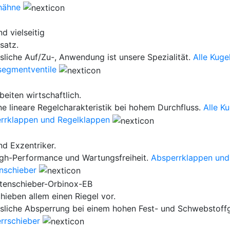
hähne
nd vielseitig
satz.
ssliche Auf/Zu-, Anwendung ist unsere Spezialität.
Alle Kuge
segmentventile
beiten wirtschaftlich.
ne lineare Regelcharakteristik bei hohem Durchfluss.
Alle K
rrklappen und Regelklappen
nd Exzentriker.
igh-Performance und Wartungsfreiheit.
Absperrklappen und
enschieber
hieben allem einen Riegel vor.
ssliche Absperrung bei einem hohen Fest- und Schwebstoff
rrschieber