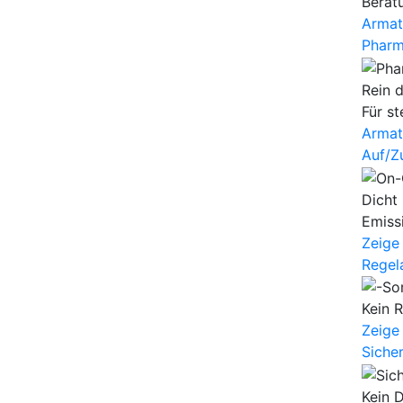
Berat
Armat
Phar
Rein d
Für s
Armat
Auf/Z
Dicht
Emiss
Zeige
Regel
Kein 
Zeige
Siche
Kein D