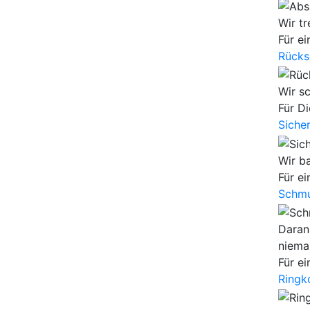
Wir tr
Für e
Rücks
Wir s
Für Di
Siche
Wir b
Für ei
Schmu
Dara
niema
Für e
Ringk