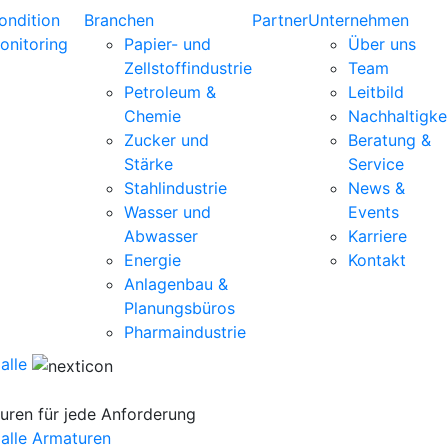
ondition
Branchen
Partner
Unternehmen
onitoring
Papier- und
Über uns
Zellstoffindustrie
Team
Petroleum &
Leitbild
Chemie
Nachhaltigke
Zucker und
Beratung &
Stärke
Service
Stahlindustrie
News &
Wasser und
Events
Abwasser
Karriere
Energie
Kontakt
Anlagenbau &
Planungsbüros
Pharmaindustrie
alle
uren für jede Anforderung
 alle Armaturen