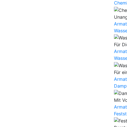
Chemi
Unang
Armat
Wasse
Für Di
Armat
Wasse
Für ei
Armat
Dampf
Mit Vo
Armat
Fests