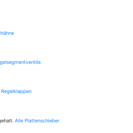
lhähne
ugelsegmentventile
 Regelklappen
gehalt.
Alle Plattenschieber