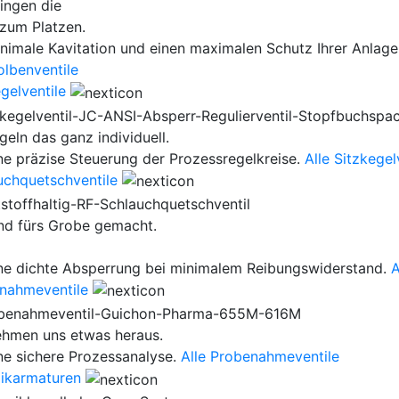
ingen die
 zum Platzen.
inimale Kavitation und einen maximalen Schutz Ihrer Anla
olbenventile
gelventile
geln das ganz individuell.
ine präzise Steuerung der Prozessregelkreise.
Alle Sitzkegel
uchquetschventile
ind fürs Grobe gemacht.
ine dichte Absperrung bei minimalem Reibungswiderstand.
A
nahmeventile
ehmen uns etwas heraus.
ine sichere Prozessanalyse.
Alle Probenahmeventile
ikarmaturen