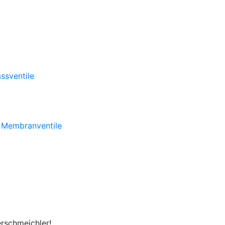
ssventile
e Membranventile
rschmeichler!