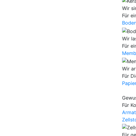
Wir si
Für ei
Boden
Wir la
Für ei
Membr
Wir ar
Für Di
Papie
Gewus
Für Ko
Armat
Zells
Für g