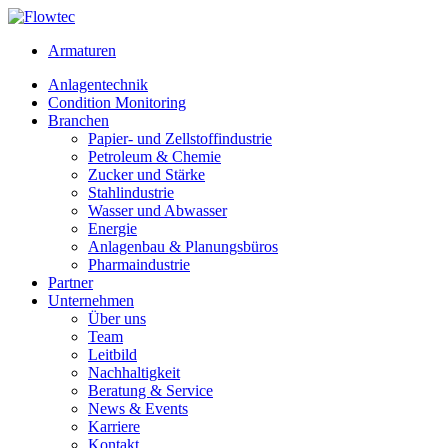
Skip
to
Armaturen
content
Anlagentechnik
Condition Monitoring
Branchen
Papier- und Zellstoffindustrie
Petroleum & Chemie
Zucker und Stärke
Stahlindustrie
Wasser und Abwasser
Energie
Anlagenbau & Planungsbüros
Pharmaindustrie
Partner
Unternehmen
Über uns
Team
Leitbild
Nachhaltigkeit
Beratung & Service
News & Events
Karriere
Kontakt