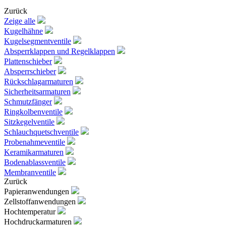
Zurück
Zeige alle
Kugelhähne
Kugelsegmentventile
Absperrklappen und Regelklappen
Plattenschieber
Absperrschieber
Rückschlagarmaturen
Sicherheitsarmaturen
Schmutzfänger
Ringkolbenventile
Sitzkegelventile
Schlauchquetschventile
Probenahmeventile
Keramikarmaturen
Bodenablassventile
Membranventile
Zurück
Papieranwendungen
Zellstoffanwendungen
Hochtemperatur
Hochdruckarmaturen