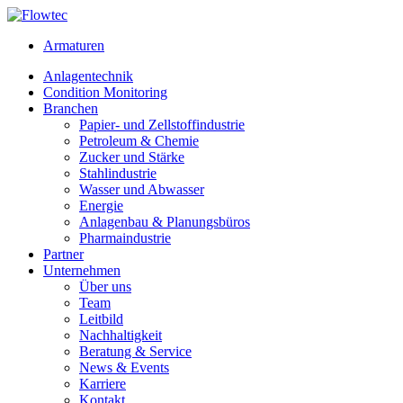
Skip
to
Armaturen
content
Anlagentechnik
Condition Monitoring
Branchen
Papier- und Zellstoffindustrie
Petroleum & Chemie
Zucker und Stärke
Stahlindustrie
Wasser und Abwasser
Energie
Anlagenbau & Planungsbüros
Pharmaindustrie
Partner
Unternehmen
Über uns
Team
Leitbild
Nachhaltigkeit
Beratung & Service
News & Events
Karriere
Kontakt