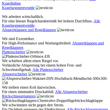
Kugelhähne
Kugelsegmentventile
Wir arbeiten wirtschaftlich.
Für eine lineare Regelcharakteristik bei hohem Durchfluss.
Alle
Kugelsegmentventile
Absperrklappen und Regelklappen
Wir sind Exzentriker.
Für High-Performance und Wartungsfreiheit.
Absperrklappen und
Regelklappen
Plattenschieber
Wir schieben allem einen Riegel vor.
Verlässliche Absperrung bei einem hohen Fest- und
Schwebstoffgehalt.
Alle Plattenschieber
Absperrschieber
Wir treiben einen Keil dazwischen.
Für einen minimalen Druckabfall.
Alle Absperrschieber
Rückschlagarmaturen
Wir schwimmen nicht gegen den Strom.
Für Dichtheit entgegen der Fließrichtung.
Alle Rückschlagarmaturen