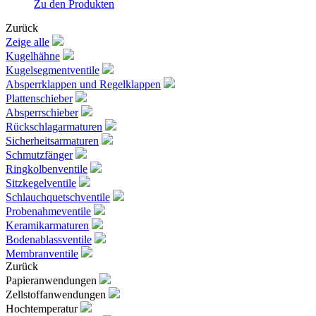
Zu den Produkten
Zurück
Zeige alle
Kugelhähne
Kugelsegmentventile
Absperrklappen und Regelklappen
Plattenschieber
Absperrschieber
Rückschlagarmaturen
Sicherheitsarmaturen
Schmutzfänger
Ringkolbenventile
Sitzkegelventile
Schlauchquetschventile
Probenahmeventile
Keramikarmaturen
Bodenablassventile
Membranventile
Zurück
Papieranwendungen
Zellstoffanwendungen
Hochtemperatur