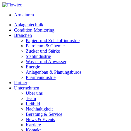
Skip
to
Armaturen
content
Anlagentechnik
Condition Monitoring
Branchen
Papier- und Zellstoffindustrie
Petroleum & Chemie
Zucker und Stärke
Stahlindustrie
Wasser und Abwasser
Energie
Anlagenbau & Planungsbüros
Pharmaindustrie
Partner
Unternehmen
Über uns
Team
Leitbild
Nachhaltigkeit
Beratung & Service
News & Events
Karriere
Kontakt