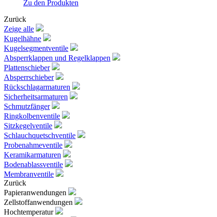
Zu den Produkten
Zurück
Zeige alle
Kugelhähne
Kugelsegmentventile
Absperrklappen und Regelklappen
Plattenschieber
Absperrschieber
Rückschlagarmaturen
Sicherheitsarmaturen
Schmutzfänger
Ringkolbenventile
Sitzkegelventile
Schlauchquetschventile
Probenahmeventile
Keramikarmaturen
Bodenablassventile
Membranventile
Zurück
Papieranwendungen
Zellstoffanwendungen
Hochtemperatur