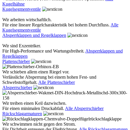
Kugelhähne
Kugelsegmentventile
Wir arbeiten wirtschaftlich.
Für eine lineare Regelcharakteristik bei hohem Durchfluss.
Alle
Kugelsegmentventile
Absperrklappen und Regelklappen
Wir sind Exzentriker.
Für High-Performance und Wartungsfreiheit.
Absperrklappen und
Regelklappen
Plattenschieber
Wir schieben allem einen Riegel vor.
Verlässliche Absperrung bei einem hohen Fest- und
Schwebstoffgehalt.
Alle Plattenschieber
Absperrschieber
Wir treiben einen Keil dazwischen.
Für einen minimalen Druckabfall.
Alle Absperrschieber
Rückschlagarmaturen
Wir schwimmen nicht gegen den Strom.
Für Dichtheit entgegen der Fließrichtung.
Alle Rückschlagarmaturen