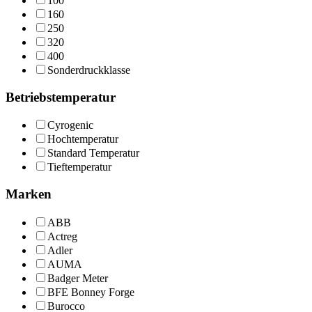
100
160
250
320
400
Sonderdruckklasse
Betriebstemperatur
Cyrogenic
Hochtemperatur
Standard Temperatur
Tieftemperatur
Marken
ABB
Actreg
Adler
AUMA
Badger Meter
BFE Bonney Forge
Burocco