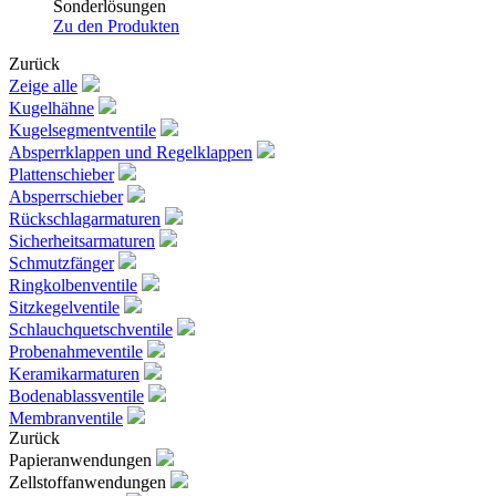
Sonderlösungen
Zu den Produkten
Zurück
Zeige alle
Kugelhähne
Kugelsegmentventile
Absperrklappen und Regelklappen
Plattenschieber
Absperrschieber
Rückschlagarmaturen
Sicherheitsarmaturen
Schmutzfänger
Ringkolbenventile
Sitzkegelventile
Schlauchquetschventile
Probenahmeventile
Keramikarmaturen
Bodenablassventile
Membranventile
Zurück
Papieranwendungen
Zellstoffanwendungen