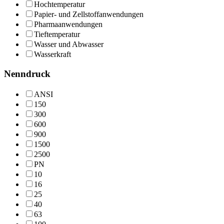
Hochtemperatur
Papier- und Zellstoffanwendungen
Pharmaanwendungen
Tieftemperatur
Wasser und Abwasser
Wasserkraft
Nenndruck
ANSI
150
300
600
900
1500
2500
PN
10
16
25
40
63