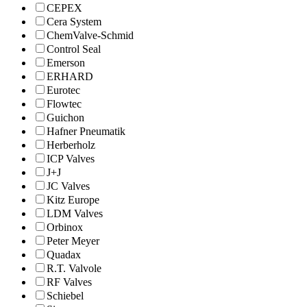
CEPEX
Cera System
ChemValve-Schmid
Control Seal
Emerson
ERHARD
Eurotec
Flowtec
Guichon
Hafner Pneumatik
Herberholz
ICP Valves
J+J
JC Valves
Kitz Europe
LDM Valves
Orbinox
Peter Meyer
Quadax
R.T. Valvole
RF Valves
Schiebel