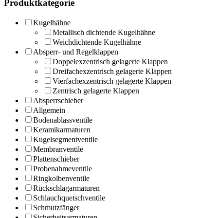
Produktkategorie
Kugelhähne
Metallisch dichtende Kugelhähne
Weichdichtende Kugelhähne
Absperr- und Regelklappen
Doppelexzentrisch gelagerte Klappen
Dreifachexzentrisch gelagerte Klappen
Vierfachexzentrisch gelagerte Klappen
Zentrisch gelagerte Klappen
Absperrschieber
Allgemein
Bodenablassventile
Keramikarmaturen
Kugelsegmentventile
Membranventile
Plattenschieber
Probenahmeventile
Ringkolbenventile
Rückschlagarmaturen
Schlauchquetschventile
Schmutzfänger
Sicherheitsarmaturen