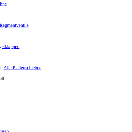
ähne
lsegmentventile
gelklappen
t.
Alle Plattenschieber
turen