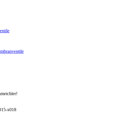
ntile
mbranventile
hmeichler!