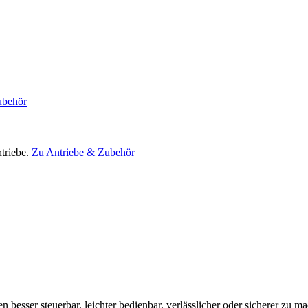
ubehör
triebe.
Zu Antriebe & Zubehör
en besser steuerbar, leichter bedienbar, verlässlicher oder sicherer zu m