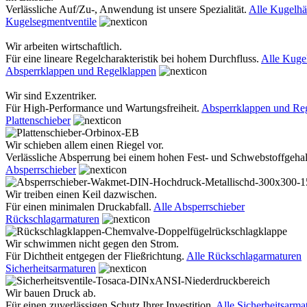
Verlässliche Auf/Zu-, Anwendung ist unsere Spezialität.
Alle Kugelh
Kugelsegmentventile
Wir arbeiten wirtschaftlich.
Für eine lineare Regelcharakteristik bei hohem Durchfluss.
Alle Kuge
Absperrklappen und Regelklappen
Wir sind Exzentriker.
Für High-Performance und Wartungsfreiheit.
Absperrklappen und Re
Plattenschieber
Wir schieben allem einen Riegel vor.
Verlässliche Absperrung bei einem hohen Fest- und Schwebstoffgehal
Absperrschieber
Wir treiben einen Keil dazwischen.
Für einen minimalen Druckabfall.
Alle Absperrschieber
Rückschlagarmaturen
Wir schwimmen nicht gegen den Strom.
Für Dichtheit entgegen der Fließrichtung.
Alle Rückschlagarmaturen
Sicherheitsarmaturen
Wir bauen Druck ab.
Für einen zuverlässigen Schutz Ihrer Investition.
Alle Sicherheitsarma