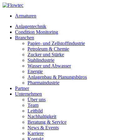
Skip
to
Armaturen
content
Anlagentechnik
Condition Monitoring
Branchen
Papier- und Zellstoffindustrie
Petroleum & Chemie
Zucker und Stärke
Stahlindustrie
Wasser und Abwasser
Energie
Anlagenbau & Planungsbüros
Pharmaindustrie
Partner
Unternehmen
Über uns
Team
Leitbild
Nachhaltigkeit
Beratung & Service
News & Events
Karriere
Kontakt