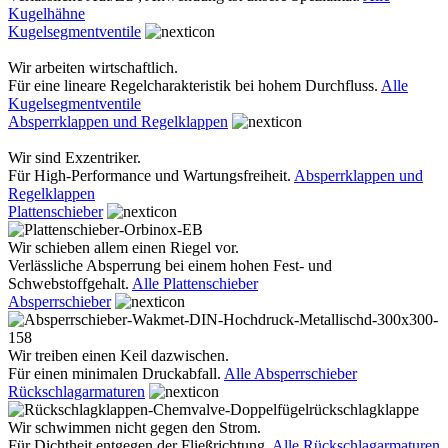
Kugelhähne
Kugelsegmentventile
Wir arbeiten wirtschaftlich.
Für eine lineare Regelcharakteristik bei hohem Durchfluss.
Alle
Kugelsegmentventile
Absperrklappen und Regelklappen
Wir sind Exzentriker.
Für High-Performance und Wartungsfreiheit.
Absperrklappen und
Regelklappen
Plattenschieber
Wir schieben allem einen Riegel vor.
Verlässliche Absperrung bei einem hohen Fest- und
Schwebstoffgehalt.
Alle Plattenschieber
Absperrschieber
Wir treiben einen Keil dazwischen.
Für einen minimalen Druckabfall.
Alle Absperrschieber
Rückschlagarmaturen
Wir schwimmen nicht gegen den Strom.
Für Dichtheit entgegen der Fließrichtung.
Alle Rückschlagarmaturen