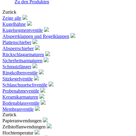
Zu den Produkten
Zurück
Zeige alle
Kugelhähne
Kugelsegmentventile
Absperrklappen und Regelklappen
Plattenschieber
Absperrschieber
Rückschlagarmaturen
Sicherheitsarmaturen
Schmutzfänger
Ringkolbenventile
Sitzkegelventile
Schlauchquetschventile
Probenahmeventile
Keramikarmaturen
Bodenablassventile
Membranventile
Zurück
Papieranwendungen
Zellstoffanwendungen
Hochtemperatur