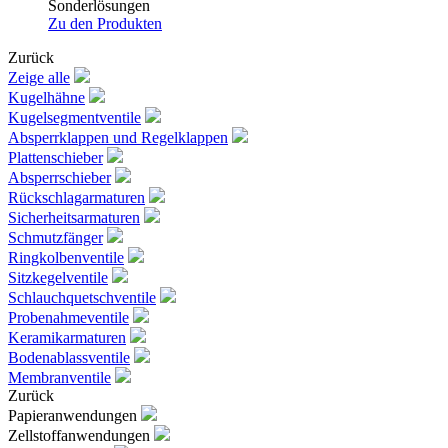
Sonderlösungen
Zu den Produkten
Zurück
Zeige alle
Kugelhähne
Kugelsegmentventile
Absperrklappen und Regelklappen
Plattenschieber
Absperrschieber
Rückschlagarmaturen
Sicherheitsarmaturen
Schmutzfänger
Ringkolbenventile
Sitzkegelventile
Schlauchquetschventile
Probenahmeventile
Keramikarmaturen
Bodenablassventile
Membranventile
Zurück
Papieranwendungen
Zellstoffanwendungen