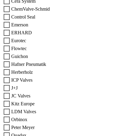
Cera System
ChemValve-Schmid
Control Seal
Emerson
ERHARD
Eurotec
Flowtec
Guichon
Hafner Pneumatik
Herberholz
ICP Valves
J+J
JC Valves
Kitz Europe
LDM Valves
Orbinox
Peter Meyer
Quadax