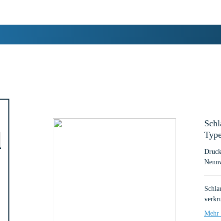
Kontakt mit uns auf.
Schl
Type
Druck
Nennw
Schla
verkr
Mehr 
Es ze