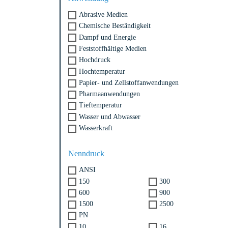
Abrasive Medien
Chemische Beständigkeit
Dampf und Energie
Feststoffhältige Medien
Hochdruck
Hochtemperatur
Papier- und Zellstoffanwendungen
Pharmaanwendungen
Tieftemperatur
Wasser und Abwasser
Wasserkraft
Nenndruck
ANSI
150
300
600
900
1500
2500
PN
10
16