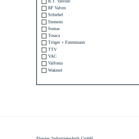
R.T. Valvole
RF Valves
Schiebel
Siemens
Somas
Tosaca
Tröger + Entenmann
TTV
VAC
Valfonta
Wakmet
Flowtec Industrietechnik GmbH