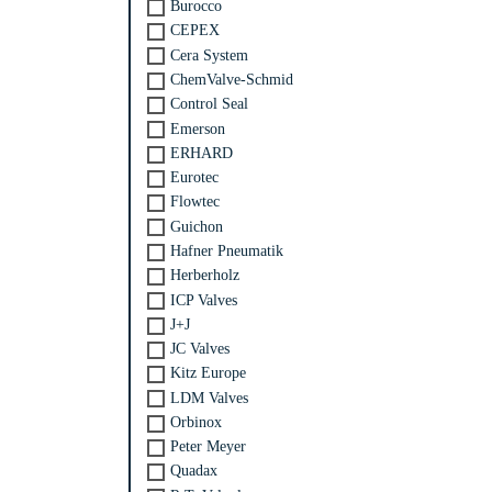
Burocco
CEPEX
Cera System
ChemValve-Schmid
Control Seal
Emerson
ERHARD
Eurotec
Flowtec
Guichon
Hafner Pneumatik
Herberholz
ICP Valves
J+J
JC Valves
Kitz Europe
LDM Valves
Orbinox
Peter Meyer
Quadax