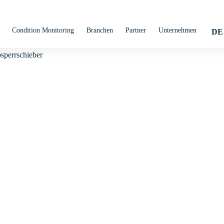
Condition Monitoring
Branchen
Partner
Unternehmen
DE
cks
 Produkt!
r Suche nach der richtigen Standardarmatur. Wenige
 Sortiment zu Ihrem Wunschprodukt.
angebot geht noch viel weiter. Für spezielle Produkte