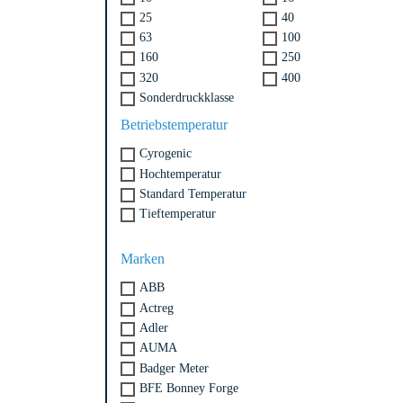
25
40
63
100
160
250
320
400
Sonderdruckklasse
Betriebstemperatur
Cyrogenic
Hochtemperatur
Standard Temperatur
Tieftemperatur
Marken
ABB
Actreg
Adler
AUMA
Badger Meter
BFE Bonney Forge