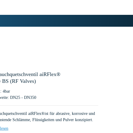
auchquetschventil aiRFlex®
 BS (RF Valves)
: 4bar
eite: DN25 - DN350
uchquetschventil aiRFlex®ist für abrasive, korrosive und
ustende Schlämme, Flüssigkeiten und Pulver konzipiert.
lesen
ichnet sich durch einen vollen Durchgang aus und ist mit