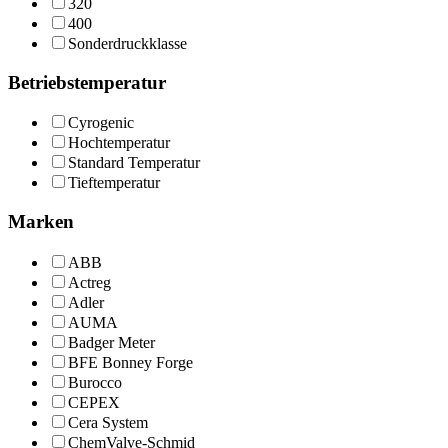
320
400
Sonderdruckklasse
Betriebstemperatur
Cyrogenic
Hochtemperatur
Standard Temperatur
Tieftemperatur
Marken
ABB
Actreg
Adler
AUMA
Badger Meter
BFE Bonney Forge
Burocco
CEPEX
Cera System
ChemValve-Schmid