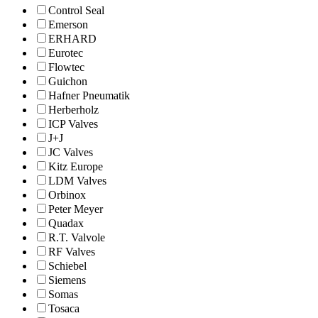
Control Seal
Emerson
ERHARD
Eurotec
Flowtec
Guichon
Hafner Pneumatik
Herberholz
ICP Valves
J+J
JC Valves
Kitz Europe
LDM Valves
Orbinox
Peter Meyer
Quadax
R.T. Valvole
RF Valves
Schiebel
Siemens
Somas
Tosaca