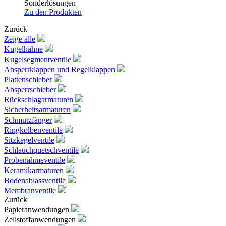
Sonderlösungen
Zu den Produkten
Zurück
Zeige alle
Kugelhähne
Kugelsegmentventile
Absperrklappen und Regelklappen
Plattenschieber
Absperrschieber
Rückschlagarmaturen
Sicherheitsarmaturen
Schmutzfänger
Ringkolbenventile
Sitzkegelventile
Schlauchquetschventile
Probenahmeventile
Keramikarmaturen
Bodenablassventile
Membranventile
Zurück
Papieranwendungen
Zellstoffanwendungen