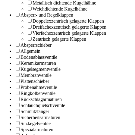
Metallisch dichtende Kugelhähne
Weichdichtende Kugelhähne
Absperr- und Regelklappen
Doppelexzentrisch gelagerte Klappen
Dreifachexzentrisch gelagerte Klappen
Vierfachexzentrisch gelagerte Klappen
Zentrisch gelagerte Klappen
Absperrschieber
Allgemein
Bodenablassventile
Keramikarmaturen
Kugelsegmentventile
Membranventile
Plattenschieber
Probenahmeventile
Ringkolbenventile
Rückschlagarmaturen
Schlauchquetschventile
Schmutzfänger
Sicherheitsarmaturen
Sitzkegelventile
Spezialarmaturen