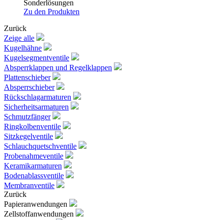
Sonderlösungen
Zu den Produkten
Zurück
Zeige alle
Kugelhähne
Kugelsegmentventile
Absperrklappen und Regelklappen
Plattenschieber
Absperrschieber
Rückschlagarmaturen
Sicherheitsarmaturen
Schmutzfänger
Ringkolbenventile
Sitzkegelventile
Schlauchquetschventile
Probenahmeventile
Keramikarmaturen
Bodenablassventile
Membranventile
Zurück
Papieranwendungen
Zellstoffanwendungen