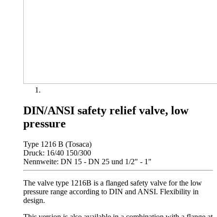
DIN/ANSI safety relief valve, low
pressure
Type 1216 B (Tosaca)
Druck: 16/40 150/300
Nennweite: DN 15 - DN 25 und 1/2" - 1"
The valve type 1216B is a flanged safety valve for the low
pressure range according to DIN and ANSI. Flexibility in
design.
This version is also available in a combination with a flange at