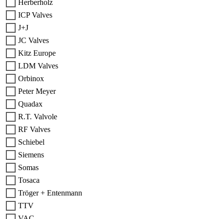
Herberholz
ICP Valves
J+J
JC Valves
Kitz Europe
LDM Valves
Orbinox
Peter Meyer
Quadax
R.T. Valvole
RF Valves
Schiebel
Siemens
Somas
Tosaca
Tröger + Entenmann
TTV
VAC