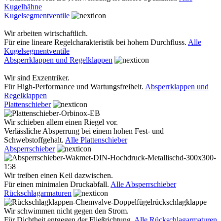
Kugelhähne
Kugelsegmentventile
Wir arbeiten wirtschaftlich.
Für eine lineare Regelcharakteristik bei hohem Durchfluss.
Alle
Kugelsegmentventile
Absperrklappen und Regelklappen
Wir sind Exzentriker.
Für High-Performance und Wartungsfreiheit.
Absperrklappen und
Regelklappen
Plattenschieber
Wir schieben allem einen Riegel vor.
Verlässliche Absperrung bei einem hohen Fest- und
Schwebstoffgehalt.
Alle Plattenschieber
Absperrschieber
Wir treiben einen Keil dazwischen.
Für einen minimalen Druckabfall.
Alle Absperrschieber
Rückschlagarmaturen
Wir schwimmen nicht gegen den Strom.
Für Dichtheit entgegen der Fließrichtung.
Alle Rückschlagarmaturen