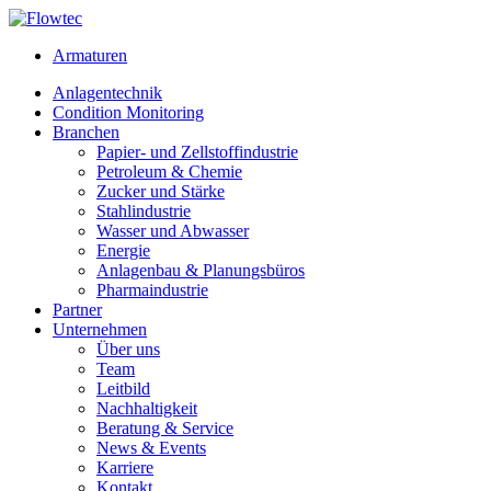
Skip
to
Armaturen
content
Anlagentechnik
Condition Monitoring
Branchen
Papier- und Zellstoffindustrie
Petroleum & Chemie
Zucker und Stärke
Stahlindustrie
Wasser und Abwasser
Energie
Anlagenbau & Planungsbüros
Pharmaindustrie
Partner
Unternehmen
Über uns
Team
Leitbild
Nachhaltigkeit
Beratung & Service
News & Events
Karriere
Kontakt