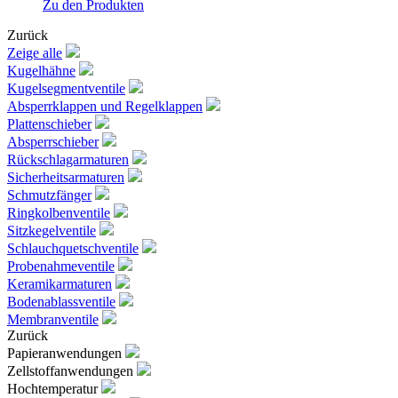
Zu den Produkten
Zurück
Zeige alle
Kugelhähne
Kugelsegmentventile
Absperrklappen und Regelklappen
Plattenschieber
Absperrschieber
Rückschlagarmaturen
Sicherheitsarmaturen
Schmutzfänger
Ringkolbenventile
Sitzkegelventile
Schlauchquetschventile
Probenahmeventile
Keramikarmaturen
Bodenablassventile
Membranventile
Zurück
Papieranwendungen
Zellstoffanwendungen
Hochtemperatur