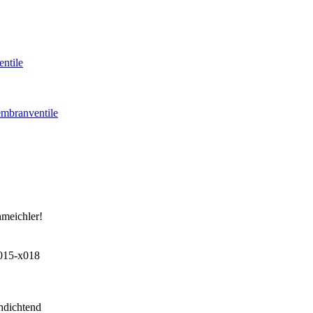
ntile
mbranventile
hmeichler!