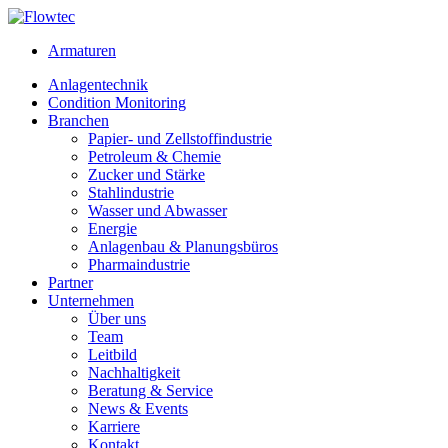
Skip
to
Armaturen
content
Anlagentechnik
Condition Monitoring
Branchen
Papier- und Zellstoffindustrie
Petroleum & Chemie
Zucker und Stärke
Stahlindustrie
Wasser und Abwasser
Energie
Anlagenbau & Planungsbüros
Pharmaindustrie
Partner
Unternehmen
Über uns
Team
Leitbild
Nachhaltigkeit
Beratung & Service
News & Events
Karriere
Kontakt