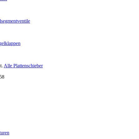
lsegmentventile
gelklappen
t.
Alle Plattenschieber
turen