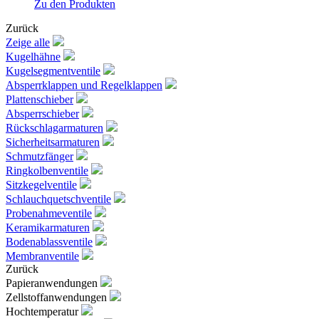
Zu den Produkten
Zurück
Zeige alle
Kugelhähne
Kugelsegmentventile
Absperrklappen und Regelklappen
Plattenschieber
Absperrschieber
Rückschlagarmaturen
Sicherheitsarmaturen
Schmutzfänger
Ringkolbenventile
Sitzkegelventile
Schlauchquetschventile
Probenahmeventile
Keramikarmaturen
Bodenablassventile
Membranventile
Zurück
Papieranwendungen
Zellstoffanwendungen
Hochtemperatur