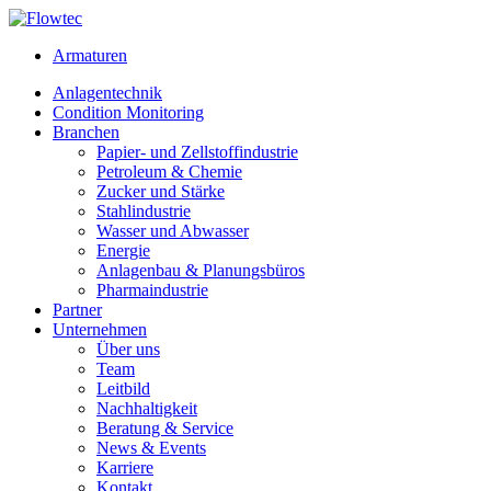
Skip
to
Armaturen
content
Anlagentechnik
Condition Monitoring
Branchen
Papier- und Zellstoffindustrie
Petroleum & Chemie
Zucker und Stärke
Stahlindustrie
Wasser und Abwasser
Energie
Anlagenbau & Planungsbüros
Pharmaindustrie
Partner
Unternehmen
Über uns
Team
Leitbild
Nachhaltigkeit
Beratung & Service
News & Events
Karriere
Kontakt