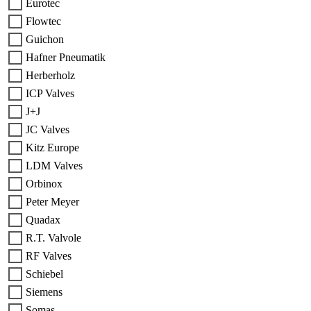
Eurotec
Flowtec
Guichon
Hafner Pneumatik
Herberholz
ICP Valves
J+J
JC Valves
Kitz Europe
LDM Valves
Orbinox
Peter Meyer
Quadax
R.T. Valvole
RF Valves
Schiebel
Siemens
Somas