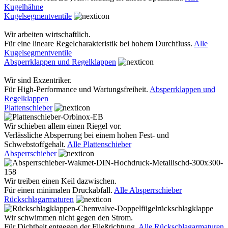
Kugelhähne
Kugelsegmentventile
Wir arbeiten wirtschaftlich.
Für eine lineare Regelcharakteristik bei hohem Durchfluss.
Alle
Kugelsegmentventile
Absperrklappen und Regelklappen
Wir sind Exzentriker.
Für High-Performance und Wartungsfreiheit.
Absperrklappen und
Regelklappen
Plattenschieber
Wir schieben allem einen Riegel vor.
Verlässliche Absperrung bei einem hohen Fest- und
Schwebstoffgehalt.
Alle Plattenschieber
Absperrschieber
Wir treiben einen Keil dazwischen.
Für einen minimalen Druckabfall.
Alle Absperrschieber
Rückschlagarmaturen
Wir schwimmen nicht gegen den Strom.
Für Dichtheit entgegen der Fließrichtung.
Alle Rückschlagarmaturen