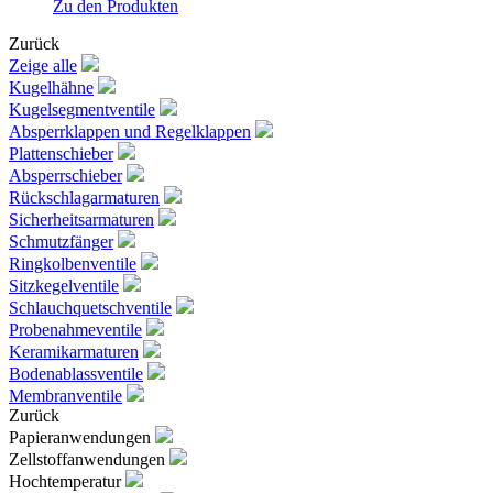
Zu den Produkten
Zurück
Zeige alle
Kugelhähne
Kugelsegmentventile
Absperrklappen und Regelklappen
Plattenschieber
Absperrschieber
Rückschlagarmaturen
Sicherheitsarmaturen
Schmutzfänger
Ringkolbenventile
Sitzkegelventile
Schlauchquetschventile
Probenahmeventile
Keramikarmaturen
Bodenablassventile
Membranventile
Zurück
Papieranwendungen
Zellstoffanwendungen
Hochtemperatur