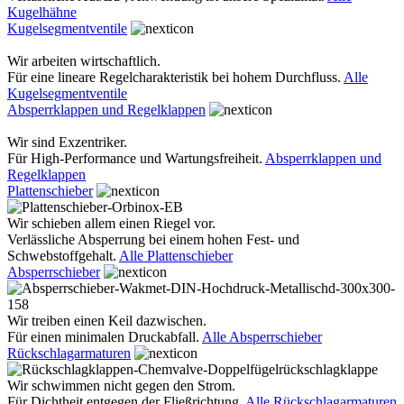
Kugelhähne
Kugelsegmentventile
Wir arbeiten wirtschaftlich.
Für eine lineare Regelcharakteristik bei hohem Durchfluss.
Alle
Kugelsegmentventile
Absperrklappen und Regelklappen
Wir sind Exzentriker.
Für High-Performance und Wartungsfreiheit.
Absperrklappen und
Regelklappen
Plattenschieber
Wir schieben allem einen Riegel vor.
Verlässliche Absperrung bei einem hohen Fest- und
Schwebstoffgehalt.
Alle Plattenschieber
Absperrschieber
Wir treiben einen Keil dazwischen.
Für einen minimalen Druckabfall.
Alle Absperrschieber
Rückschlagarmaturen
Wir schwimmen nicht gegen den Strom.
Für Dichtheit entgegen der Fließrichtung.
Alle Rückschlagarmaturen