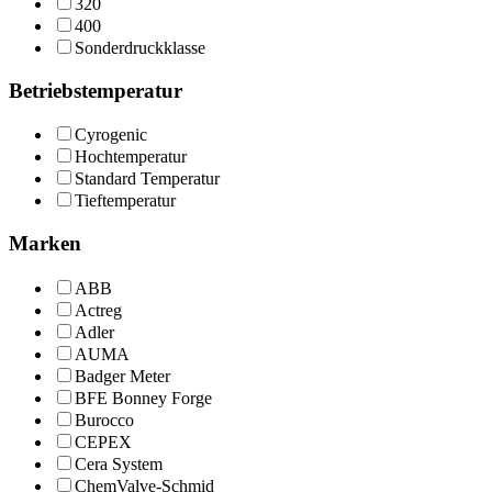
320
400
Sonderdruckklasse
Betriebstemperatur
Cyrogenic
Hochtemperatur
Standard Temperatur
Tieftemperatur
Marken
ABB
Actreg
Adler
AUMA
Badger Meter
BFE Bonney Forge
Burocco
CEPEX
Cera System
ChemValve-Schmid