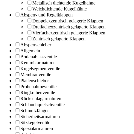
Metallisch dichtende Kugelhähne
Weichdichtende Kugelhähne
Absperr- und Regelklappen
Doppelexzentrisch gelagerte Klappen
Dreifachexzentrisch gelagerte Klappen
Vierfachexzentrisch gelagerte Klappen
Zentrisch gelagerte Klappen
Absperrschieber
Allgemein
Bodenablassventile
Keramikarmaturen
Kugelsegmentventile
Membranventile
Plattenschieber
Probenahmeventile
Ringkolbenventile
Rückschlagarmaturen
Schlauchquetschventile
Schmutzfänger
Sicherheitsarmaturen
Sitzkegelventile
Spezialarmaturen