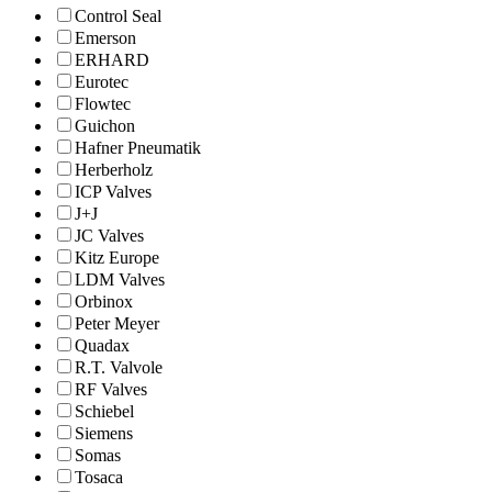
Control Seal
Emerson
ERHARD
Eurotec
Flowtec
Guichon
Hafner Pneumatik
Herberholz
ICP Valves
J+J
JC Valves
Kitz Europe
LDM Valves
Orbinox
Peter Meyer
Quadax
R.T. Valvole
RF Valves
Schiebel
Siemens
Somas
Tosaca