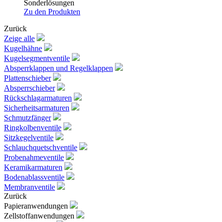
Sonderlösungen
Zu den Produkten
Zurück
Zeige alle
Kugelhähne
Kugelsegmentventile
Absperrklappen und Regelklappen
Plattenschieber
Absperrschieber
Rückschlagarmaturen
Sicherheitsarmaturen
Schmutzfänger
Ringkolbenventile
Sitzkegelventile
Schlauchquetschventile
Probenahmeventile
Keramikarmaturen
Bodenablassventile
Membranventile
Zurück
Papieranwendungen
Zellstoffanwendungen