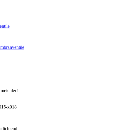
ntile
mbranventile
hmeichler!