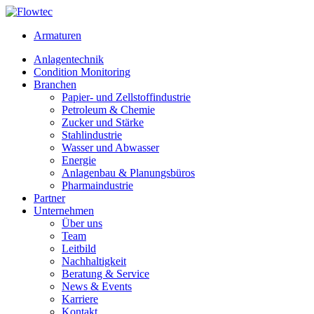
Skip
to
Armaturen
content
Anlagentechnik
Condition Monitoring
Branchen
Papier- und Zellstoffindustrie
Petroleum & Chemie
Zucker und Stärke
Stahlindustrie
Wasser und Abwasser
Energie
Anlagenbau & Planungsbüros
Pharmaindustrie
Partner
Unternehmen
Über uns
Team
Leitbild
Nachhaltigkeit
Beratung & Service
News & Events
Karriere
Kontakt