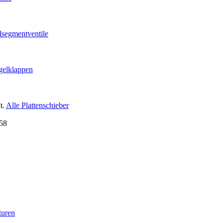
lsegmentventile
gelklappen
t.
Alle Plattenschieber
turen