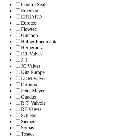
Control Seal
Emerson
ERHARD
Eurotec
Flowtec
Guichon
Hafner Pneumatik
Herberholz
ICP Valves
J+J
JC Valves
Kitz Europe
LDM Valves
Orbinox
Peter Meyer
Quadax
R.T. Valvole
RF Valves
Schiebel
Siemens
Somas
Tosaca