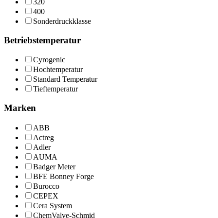
320
400
Sonderdruckklasse
Betriebstemperatur
Cyrogenic
Hochtemperatur
Standard Temperatur
Tieftemperatur
Marken
ABB
Actreg
Adler
AUMA
Badger Meter
BFE Bonney Forge
Burocco
CEPEX
Cera System
ChemValve-Schmid