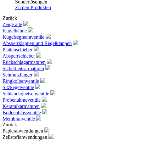
Sonderlösungen
Zu den Produkten
Zurück
Zeige alle
Kugelhähne
Kugelsegmentventile
Absperrklappen und Regelklappen
Plattenschieber
Absperrschieber
Rückschlagarmaturen
Sicherheitsarmaturen
Schmutzfänger
Ringkolbenventile
Sitzkegelventile
Schlauchquetschventile
Probenahmeventile
Keramikarmaturen
Bodenablassventile
Membranventile
Zurück
Papieranwendungen
Zellstoffanwendungen