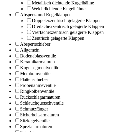
Metallisch dichtende Kugelhähne
Weichdichtende Kugelhähne
Absperr- und Regelklappen
Doppelexzentrisch gelagerte Klappen
Dreifachexzentrisch gelagerte Klappen
Vierfachexzentrisch gelagerte Klappen
Zentrisch gelagerte Klappen
Absperrschieber
Allgemein
Bodenablassventile
Keramikarmaturen
Kugelsegmentventile
Membranventile
Plattenschieber
Probenahmeventile
Ringkolbenventile
Rückschlagarmaturen
Schlauchquetschventile
Schmutzfänger
Sicherheitsarmaturen
Sitzkegelventile
Spezialarmaturen