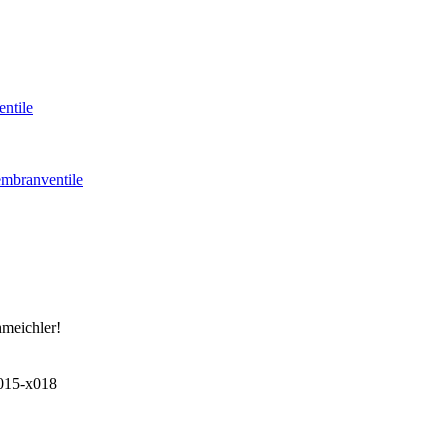
ntile
mbranventile
hmeichler!