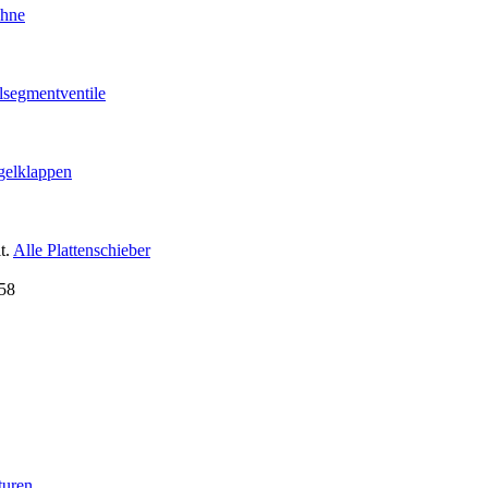
ähne
lsegmentventile
gelklappen
t.
Alle Plattenschieber
turen