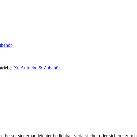
ubehör
triebe.
Zu Antriebe & Zubehör
en besser steuerbar, leichter bedienbar, verlässlicher oder sicherer zu m