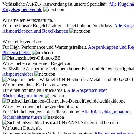
Verlässliche Auf/Zu-, Anwendung ist unsere Spezialität.
Alle Kugelh
Kugelsegmentventile
Wir arbeiten wirtschaftlich.
Für eine lineare Regelcharakteristik bei hohem Durchfluss.
Alle Kuge
Absperrklappen und Regelklappen
Wir sind Exzentriker.
Für High-Performance und Wartungsfreiheit.
Absperrklappen und Re
Plattenschieber
Wir schieben allem einen Riegel vor.
Verlässliche Absperrung bei einem hohen Fest- und Schwebstoffgehal
Absperrschieber
Wir treiben einen Keil dazwischen.
Für einen minimalen Druckabfall.
Alle Absperrschieber
Rückschlagarmaturen
Wir schwimmen nicht gegen den Strom.
Für Dichtheit entgegen der Fließrichtung.
Alle Rückschlagarmaturen
Sicherheitsarmaturen
Wir bauen Druck ab.
Für einen zuverlässigen Schutz Ihrer Investition.
Alle Sicherheitsarma