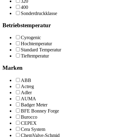
320
400
Sonderdruckklasse
Betriebstemperatur
Cyrogenic
Hochtemperatur
Standard Temperatur
Tieftemperatur
Marken
ABB
Actreg
Adler
AUMA
Badger Meter
BFE Bonney Forge
Burocco
CEPEX
Cera System
ChemValve-Schmid