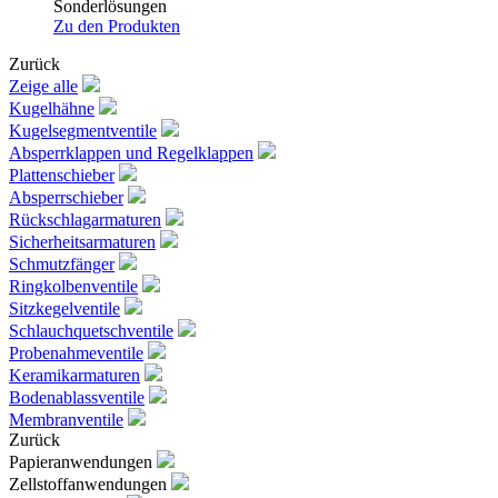
Sonderlösungen
Zu den Produkten
Zurück
Zeige alle
Kugelhähne
Kugelsegmentventile
Absperrklappen und Regelklappen
Plattenschieber
Absperrschieber
Rückschlagarmaturen
Sicherheitsarmaturen
Schmutzfänger
Ringkolbenventile
Sitzkegelventile
Schlauchquetschventile
Probenahmeventile
Keramikarmaturen
Bodenablassventile
Membranventile
Zurück
Papieranwendungen
Zellstoffanwendungen