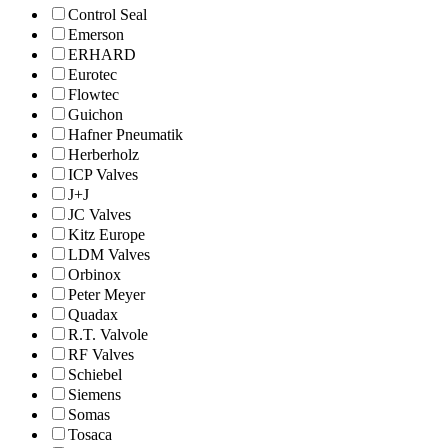
Control Seal
Emerson
ERHARD
Eurotec
Flowtec
Guichon
Hafner Pneumatik
Herberholz
ICP Valves
J+J
JC Valves
Kitz Europe
LDM Valves
Orbinox
Peter Meyer
Quadax
R.T. Valvole
RF Valves
Schiebel
Siemens
Somas
Tosaca