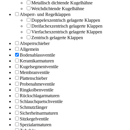
Metallisch dichtende Kugelhähne
Weichdichtende Kugelhähne
Absperr- und Regelklappen
Doppelexzentrisch gelagerte Klappen
Dreifachexzentrisch gelagerte Klappen
Vierfachexzentrisch gelagerte Klappen
Zentrisch gelagerte Klappen
Absperrschieber
Allgemein
Bodenablassventile
Keramikarmaturen
Kugelsegmentventile
Membranventile
Plattenschieber
Probenahmeventile
Ringkolbenventile
Rückschlagarmaturen
Schlauchquetschventile
Schmutzfänger
Sicherheitsarmaturen
Sitzkegelventile
Spezialarmaturen