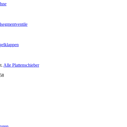
ähne
lsegmentventile
gelklappen
t.
Alle Plattenschieber
turen