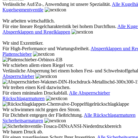
Verlässliche Auf/Zu-, Anwendung ist unsere Spezialität.
Alle Kugelh
Kugelsegmentventile
Wir arbeiten wirtschaftlich.
Für eine lineare Regelcharakteristik bei hohem Durchfluss.
Alle Kuge
Absperrklappen und Regelklappen
Wir sind Exzentriker.
Für High-Performance und Wartungsfreiheit.
Absperrklappen und Re
Plattenschieber
Wir schieben allem einen Riegel vor.
Verlässliche Absperrung bei einem hohen Fest- und Schwebstoffgehal
Absperrschieber
Wir treiben einen Keil dazwischen.
Für einen minimalen Druckabfall.
Alle Absperrschieber
Rückschlagarmaturen
Wir schwimmen nicht gegen den Strom.
Für Dichtheit entgegen der Fließrichtung.
Alle Rückschlagarmaturen
Sicherheitsarmaturen
Wir bauen Druck ab.
Für einen zuverlässigen Schutz Ihrer Investition.
Alle Sicherheitsarma