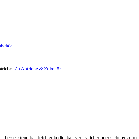
ubehör
triebe.
Zu Antriebe & Zubehör
en besser steuerbar, leichter bedienbar, verlässlicher oder sicherer zu m