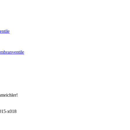
ntile
mbranventile
hmeichler!