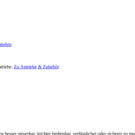
ubehör
triebe.
Zu Antriebe & Zubehör
en besser steuerbar, leichter bedienbar, verlässlicher oder sicherer zu m