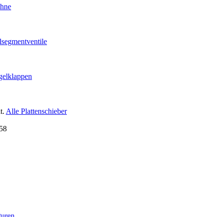
ähne
lsegmentventile
gelklappen
t.
Alle Plattenschieber
turen