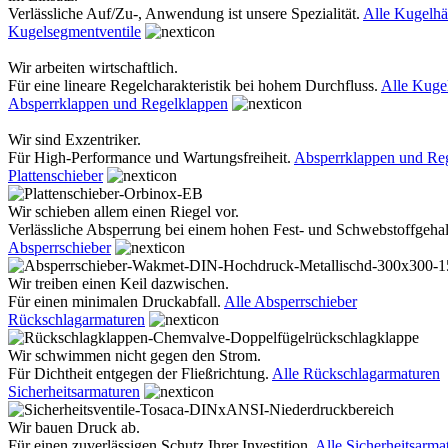
Verlässliche Auf/Zu-, Anwendung ist unsere Spezialität.
Alle Kugelh
Kugelsegmentventile
Wir arbeiten wirtschaftlich.
Für eine lineare Regelcharakteristik bei hohem Durchfluss.
Alle Kuge
Absperrklappen und Regelklappen
Wir sind Exzentriker.
Für High-Performance und Wartungsfreiheit.
Absperrklappen und Re
Plattenschieber
Wir schieben allem einen Riegel vor.
Verlässliche Absperrung bei einem hohen Fest- und Schwebstoffgehal
Absperrschieber
Wir treiben einen Keil dazwischen.
Für einen minimalen Druckabfall.
Alle Absperrschieber
Rückschlagarmaturen
Wir schwimmen nicht gegen den Strom.
Für Dichtheit entgegen der Fließrichtung.
Alle Rückschlagarmaturen
Sicherheitsarmaturen
Wir bauen Druck ab.
Für einen zuverlässigen Schutz Ihrer Investition.
Alle Sicherheitsarma