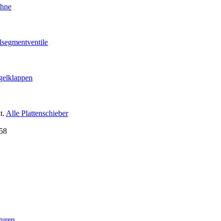
ähne
lsegmentventile
gelklappen
t.
Alle Plattenschieber
turen