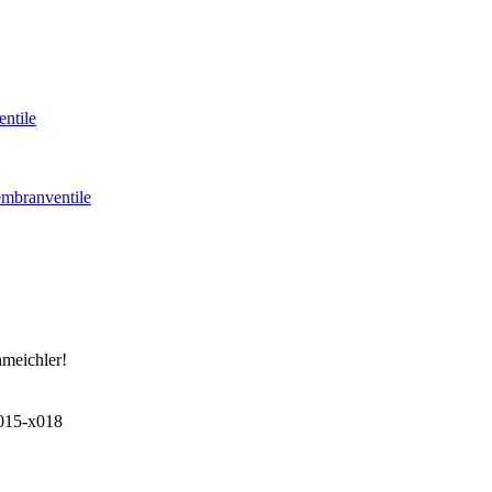
ntile
mbranventile
hmeichler!