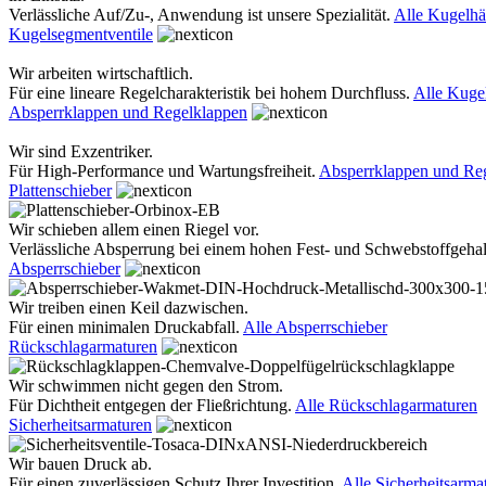
Verlässliche Auf/Zu-, Anwendung ist unsere Spezialität.
Alle Kugelh
Kugelsegmentventile
Wir arbeiten wirtschaftlich.
Für eine lineare Regelcharakteristik bei hohem Durchfluss.
Alle Kuge
Absperrklappen und Regelklappen
Wir sind Exzentriker.
Für High-Performance und Wartungsfreiheit.
Absperrklappen und Re
Plattenschieber
Wir schieben allem einen Riegel vor.
Verlässliche Absperrung bei einem hohen Fest- und Schwebstoffgehal
Absperrschieber
Wir treiben einen Keil dazwischen.
Für einen minimalen Druckabfall.
Alle Absperrschieber
Rückschlagarmaturen
Wir schwimmen nicht gegen den Strom.
Für Dichtheit entgegen der Fließrichtung.
Alle Rückschlagarmaturen
Sicherheitsarmaturen
Wir bauen Druck ab.
Für einen zuverlässigen Schutz Ihrer Investition.
Alle Sicherheitsarma