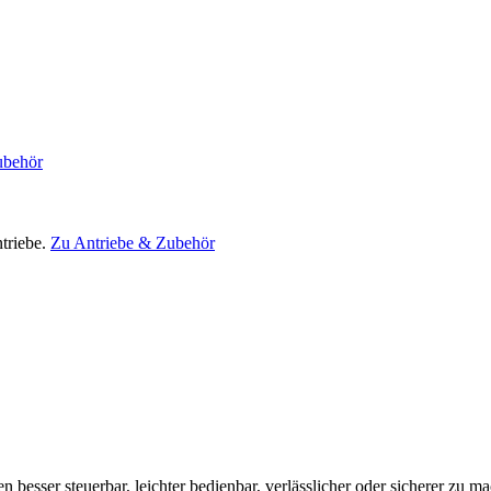
ubehör
triebe.
Zu Antriebe & Zubehör
en besser steuerbar, leichter bedienbar, verlässlicher oder sicherer zu m