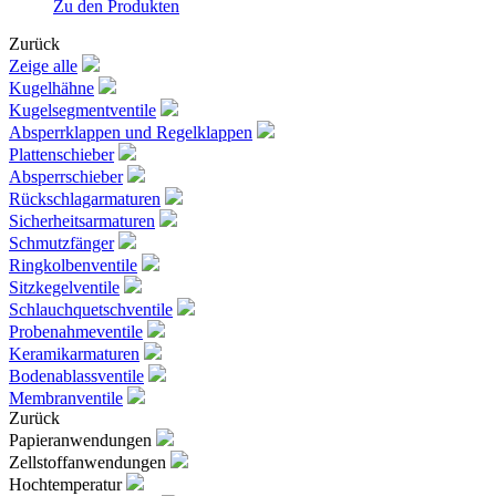
Zu den Produkten
Zurück
Zeige alle
Kugelhähne
Kugelsegmentventile
Absperrklappen und Regelklappen
Plattenschieber
Absperrschieber
Rückschlagarmaturen
Sicherheitsarmaturen
Schmutzfänger
Ringkolbenventile
Sitzkegelventile
Schlauchquetschventile
Probenahmeventile
Keramikarmaturen
Bodenablassventile
Membranventile
Zurück
Papieranwendungen
Zellstoffanwendungen
Hochtemperatur