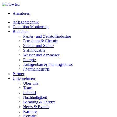
Skip
to
Armaturen
content
Anlagentechnik
Condition Monitoring
Branchen
Papier- und Zellstoffindustrie
Petroleum & Chemie
Zucker und Stärke
Stahlindustrie
Wasser und Abwasser
Energie
Anlagenbau & Planungsbüros
Pharmaindustrie
Partner
Unternehmen
Über uns
Team
Leitbild
Nachhaltigkeit
Beratung & Service
News & Events
Karriere
Kontakt