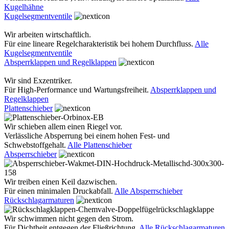
Kugelhähne
Kugelsegmentventile
Wir arbeiten wirtschaftlich.
Für eine lineare Regelcharakteristik bei hohem Durchfluss.
Alle
Kugelsegmentventile
Absperrklappen und Regelklappen
Wir sind Exzentriker.
Für High-Performance und Wartungsfreiheit.
Absperrklappen und
Regelklappen
Plattenschieber
Wir schieben allem einen Riegel vor.
Verlässliche Absperrung bei einem hohen Fest- und
Schwebstoffgehalt.
Alle Plattenschieber
Absperrschieber
Wir treiben einen Keil dazwischen.
Für einen minimalen Druckabfall.
Alle Absperrschieber
Rückschlagarmaturen
Wir schwimmen nicht gegen den Strom.
Für Dichtheit entgegen der Fließrichtung.
Alle Rückschlagarmaturen