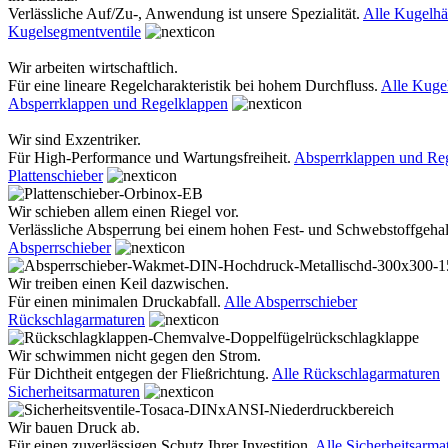
Verlässliche Auf/Zu-, Anwendung ist unsere Spezialität.
Alle Kugelh
Kugelsegmentventile
Wir arbeiten wirtschaftlich.
Für eine lineare Regelcharakteristik bei hohem Durchfluss.
Alle Kuge
Absperrklappen und Regelklappen
Wir sind Exzentriker.
Für High-Performance und Wartungsfreiheit.
Absperrklappen und Re
Plattenschieber
Wir schieben allem einen Riegel vor.
Verlässliche Absperrung bei einem hohen Fest- und Schwebstoffgehal
Absperrschieber
Wir treiben einen Keil dazwischen.
Für einen minimalen Druckabfall.
Alle Absperrschieber
Rückschlagarmaturen
Wir schwimmen nicht gegen den Strom.
Für Dichtheit entgegen der Fließrichtung.
Alle Rückschlagarmaturen
Sicherheitsarmaturen
Wir bauen Druck ab.
Für einen zuverlässigen Schutz Ihrer Investition.
Alle Sicherheitsarma