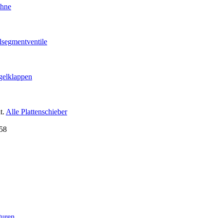
ähne
lsegmentventile
gelklappen
t.
Alle Plattenschieber
turen