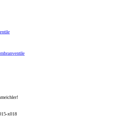
ntile
mbranventile
hmeichler!