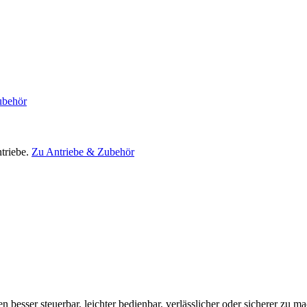
ubehör
triebe.
Zu Antriebe & Zubehör
en besser steuerbar, leichter bedienbar, verlässlicher oder sicherer zu m