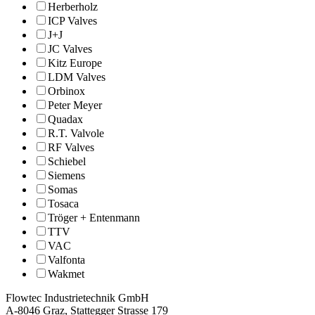
Herberholz
ICP Valves
J+J
JC Valves
Kitz Europe
LDM Valves
Orbinox
Peter Meyer
Quadax
R.T. Valvole
RF Valves
Schiebel
Siemens
Somas
Tosaca
Tröger + Entenmann
TTV
VAC
Valfonta
Wakmet
Flowtec Industrietechnik GmbH
A-8046 Graz, Stattegger Strasse 179