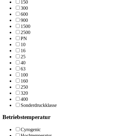
150
300
600
900
1500
2500
PN
10
16
25
40
63
100
160
250
320
400
Sonderdruckklasse
Betriebstemperatur
Cyrogenic
Hochtemperatur