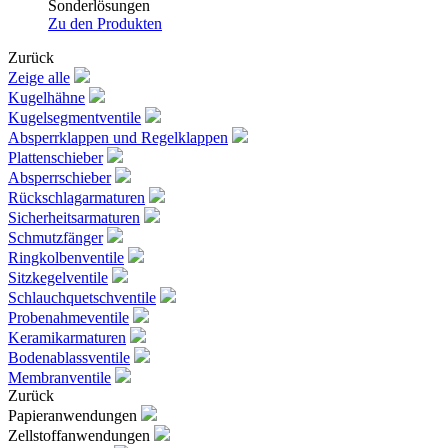
Sonderlösungen
Zu den Produkten
Zurück
Zeige alle
Kugelhähne
Kugelsegmentventile
Absperrklappen und Regelklappen
Plattenschieber
Absperrschieber
Rückschlagarmaturen
Sicherheitsarmaturen
Schmutzfänger
Ringkolbenventile
Sitzkegelventile
Schlauchquetschventile
Probenahmeventile
Keramikarmaturen
Bodenablassventile
Membranventile
Zurück
Papieranwendungen
Zellstoffanwendungen