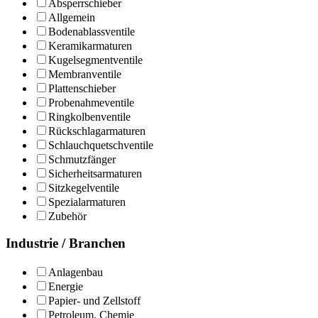
Absperrschieber
Allgemein
Bodenablassventile
Keramikarmaturen
Kugelsegmentventile
Membranventile
Plattenschieber
Probenahmeventile
Ringkolbenventile
Rückschlagarmaturen
Schlauchquetschventile
Schmutzfänger
Sicherheitsarmaturen
Sitzkegelventile
Spezialarmaturen
Zubehör
Industrie / Branchen
Anlagenbau
Energie
Papier- und Zellstoff
Petroleum, Chemie