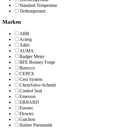
Standard Temperatur
Tieftemperatur
Marken
ABB
Actreg
Adler
AUMA
Badger Meter
BFE Bonney Forge
Burocco
CEPEX
Cera System
ChemValve-Schmid
Control Seal
Emerson
ERHARD
Eurotec
Flowtec
Guichon
Hafner Pneumatik