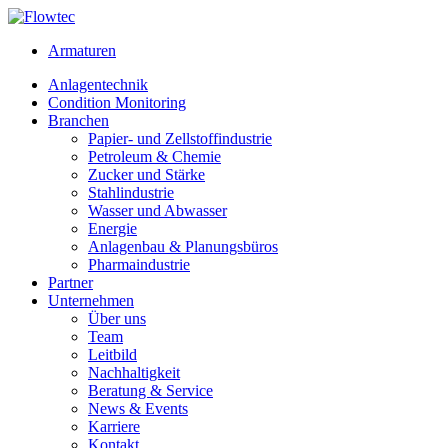
Skip
to
Armaturen
content
Anlagentechnik
Condition Monitoring
Branchen
Papier- und Zellstoffindustrie
Petroleum & Chemie
Zucker und Stärke
Stahlindustrie
Wasser und Abwasser
Energie
Anlagenbau & Planungsbüros
Pharmaindustrie
Partner
Unternehmen
Über uns
Team
Leitbild
Nachhaltigkeit
Beratung & Service
News & Events
Karriere
Kontakt