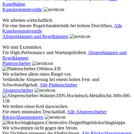
Kugelhähne
Kugelsegmentventile
Wir arbeiten wirtschaftlich.
Für eine lineare Regelcharakteristik bei hohem Durchfluss.
Alle
Kugelsegmentventile
Absperrklappen und Regelklappen
Wir sind Exzentriker.
Für High-Performance und Wartungsfreiheit.
Absperrklappen und
Regelklappen
Plattenschieber
Wir schieben allem einen Riegel vor.
Verlässliche Absperrung bei einem hohen Fest- und
Schwebstoffgehalt.
Alle Plattenschieber
Absperrschieber
Wir treiben einen Keil dazwischen.
Für einen minimalen Druckabfall.
Alle Absperrschieber
Rückschlagarmaturen
Wir schwimmen nicht gegen den Strom.
Für Dichtheit entgegen der Fließrichtung.
Alle Rückschlagarmaturen