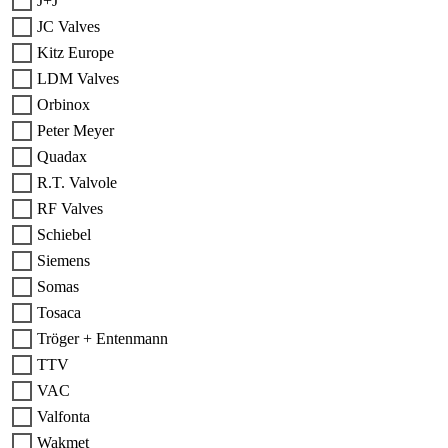
J+J
JC Valves
Kitz Europe
LDM Valves
Orbinox
Peter Meyer
Quadax
R.T. Valvole
RF Valves
Schiebel
Siemens
Somas
Tosaca
Tröger + Entenmann
TTV
VAC
Valfonta
Wakmet