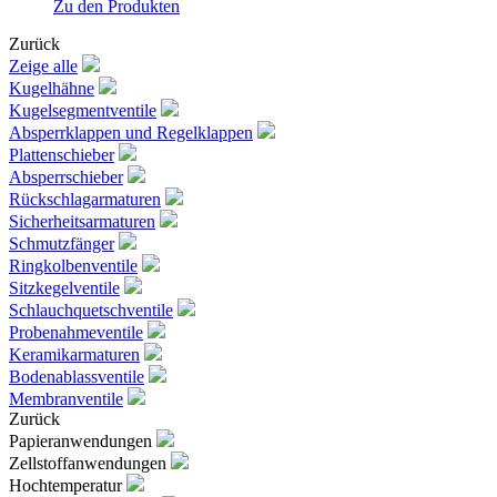
Zu den Produkten
Zurück
Zeige alle
Kugelhähne
Kugelsegmentventile
Absperrklappen und Regelklappen
Plattenschieber
Absperrschieber
Rückschlagarmaturen
Sicherheitsarmaturen
Schmutzfänger
Ringkolbenventile
Sitzkegelventile
Schlauchquetschventile
Probenahmeventile
Keramikarmaturen
Bodenablassventile
Membranventile
Zurück
Papieranwendungen
Zellstoffanwendungen
Hochtemperatur