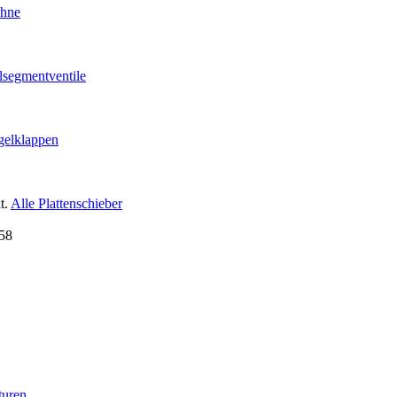
ähne
lsegmentventile
gelklappen
t.
Alle Plattenschieber
turen