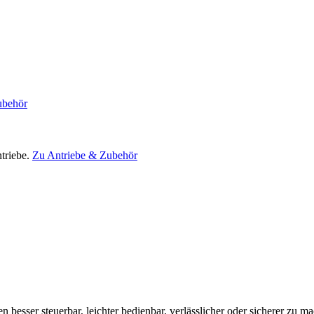
ubehör
triebe.
Zu Antriebe & Zubehör
en besser steuerbar, leichter bedienbar, verlässlicher oder sicherer zu m