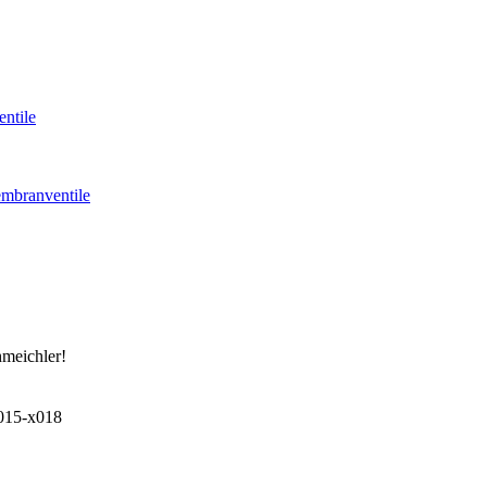
ntile
mbranventile
hmeichler!