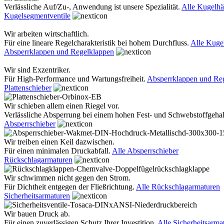
Verlässliche Auf/Zu-, Anwendung ist unsere Spezialität.
Alle Kugelh
Kugelsegmentventile
Wir arbeiten wirtschaftlich.
Für eine lineare Regelcharakteristik bei hohem Durchfluss.
Alle Kuge
Absperrklappen und Regelklappen
Wir sind Exzentriker.
Für High-Performance und Wartungsfreiheit.
Absperrklappen und Re
Plattenschieber
Wir schieben allem einen Riegel vor.
Verlässliche Absperrung bei einem hohen Fest- und Schwebstoffgehal
Absperrschieber
Wir treiben einen Keil dazwischen.
Für einen minimalen Druckabfall.
Alle Absperrschieber
Rückschlagarmaturen
Wir schwimmen nicht gegen den Strom.
Für Dichtheit entgegen der Fließrichtung.
Alle Rückschlagarmaturen
Sicherheitsarmaturen
Wir bauen Druck ab.
Für einen zuverlässigen Schutz Ihrer Investition.
Alle Sicherheitsarma