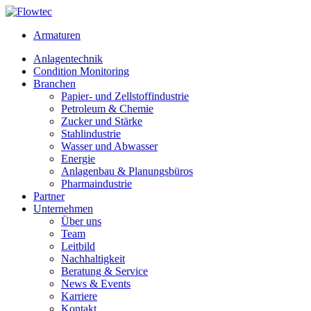
Skip
to
Armaturen
content
Anlagentechnik
Condition Monitoring
Branchen
Papier- und Zellstoffindustrie
Petroleum & Chemie
Zucker und Stärke
Stahlindustrie
Wasser und Abwasser
Energie
Anlagenbau & Planungsbüros
Pharmaindustrie
Partner
Unternehmen
Über uns
Team
Leitbild
Nachhaltigkeit
Beratung & Service
News & Events
Karriere
Kontakt