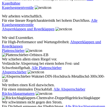
Kugelhähne
Kugelsegmentventile
Wir arbeiten wirtschaftlich.
Für eine lineare Regelcharakteristik bei hohem Durchfluss.
Alle
Kugelsegmentventile
Absperrklappen und Regelklappen
Wir sind Exzentriker.
Für High-Performance und Wartungsfreiheit.
Absperrklappen und
Regelklappen
Plattenschieber
Wir schieben allem einen Riegel vor.
Verlässliche Absperrung bei einem hohen Fest- und
Schwebstoffgehalt.
Alle Plattenschieber
Absperrschieber
Wir treiben einen Keil dazwischen.
Für einen minimalen Druckabfall.
Alle Absperrschieber
Rückschlagarmaturen
Wir schwimmen nicht gegen den Strom.
Für Dichtheit entgegen der Fließrichtung.
Alle Rückschlagarmaturen