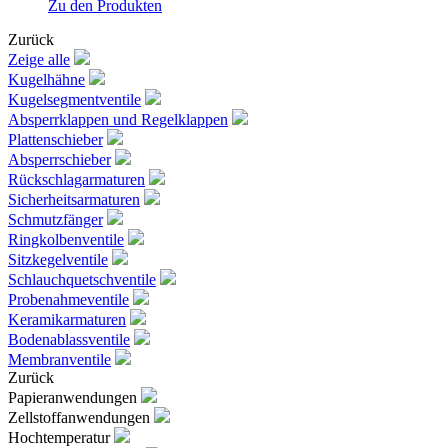
Zu den Produkten
Zurück
Zeige alle
Kugelhähne
Kugelsegmentventile
Absperrklappen und Regelklappen
Plattenschieber
Absperrschieber
Rückschlagarmaturen
Sicherheitsarmaturen
Schmutzfänger
Ringkolbenventile
Sitzkegelventile
Schlauchquetschventile
Probenahmeventile
Keramikarmaturen
Bodenablassventile
Membranventile
Zurück
Papieranwendungen
Zellstoffanwendungen
Hochtemperatur