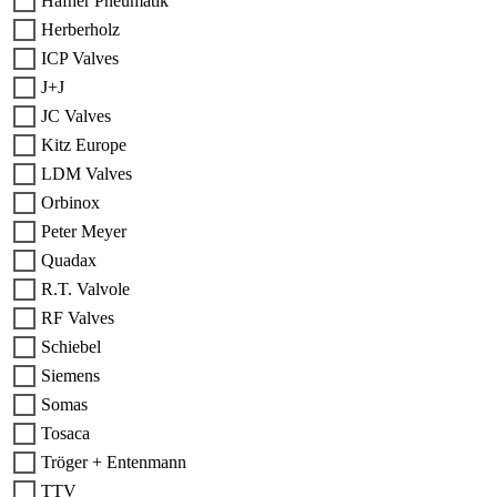
Hafner Pneumatik
Herberholz
ICP Valves
J+J
JC Valves
Kitz Europe
LDM Valves
Orbinox
Peter Meyer
Quadax
R.T. Valvole
RF Valves
Schiebel
Siemens
Somas
Tosaca
Tröger + Entenmann
TTV