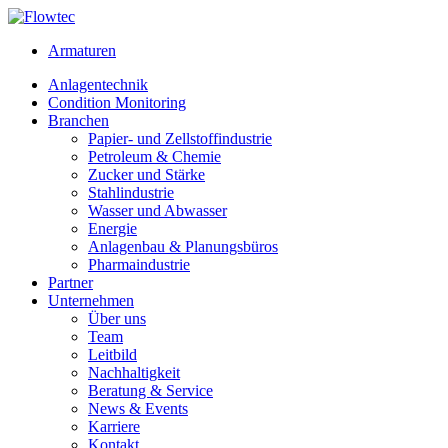
Skip
to
Armaturen
content
Anlagentechnik
Condition Monitoring
Branchen
Papier- und Zellstoffindustrie
Petroleum & Chemie
Zucker und Stärke
Stahlindustrie
Wasser und Abwasser
Energie
Anlagenbau & Planungsbüros
Pharmaindustrie
Partner
Unternehmen
Über uns
Team
Leitbild
Nachhaltigkeit
Beratung & Service
News & Events
Karriere
Kontakt