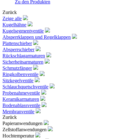
Zu den Produkten
Zurück
Zeige alle
Kugelhähne
Kugelsegmentventile
Absperrklappen und Regelklappen
Plattenschieber
Absperrschieber
Rückschlagarmaturen
Sicherheitsarmaturen
Schmutzfänger
Ringkolbenventile
Sitzkegelventile
Schlauchquetschventile
Probenahmeventile
Keramikarmaturen
Bodenablassventile
Membranventile
Zurück
Papieranwendungen
Zellstoffanwendungen
Hochtemperatur