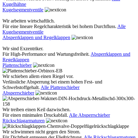
Kugelhähne
Kugelsegmentventile
Wir arbeiten wirtschaftlich.
Für eine lineare Regelcharakteristik bei hohem Durchfluss.
Alle
Kugelsegmentventile
Absperrklappen und Regelklappen
Wir sind Exzentriker.
Für High-Performance und Wartungsfreiheit.
Absperrklappen und
Regelklappen
Plattenschieber
Wir schieben allem einen Riegel vor.
Verlässliche Absperrung bei einem hohen Fest- und
Schwebstoffgehalt.
Alle Plattenschieber
Absperrschieber
Wir treiben einen Keil dazwischen.
Für einen minimalen Druckabfall.
Alle Absperrschieber
Rückschlagarmaturen
Wir schwimmen nicht gegen den Strom.
Für Dichtheit entgegen der Fließrichtung.
Alle Rückschlagarmaturen