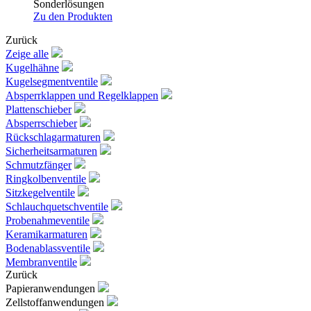
Sonderlösungen
Zu den Produkten
Zurück
Zeige alle
Kugelhähne
Kugelsegmentventile
Absperrklappen und Regelklappen
Plattenschieber
Absperrschieber
Rückschlagarmaturen
Sicherheitsarmaturen
Schmutzfänger
Ringkolbenventile
Sitzkegelventile
Schlauchquetschventile
Probenahmeventile
Keramikarmaturen
Bodenablassventile
Membranventile
Zurück
Papieranwendungen
Zellstoffanwendungen