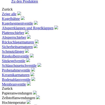
Zu den Produkten
Zurück
Zeige alle
Kugelhähne
Kugelsegmentventile
Absperrklappen und Regelklappen
Plattenschieber
Absperrschieber
Rückschlagarmaturen
Sicherheitsarmaturen
Schmutzfänger
Ringkolbenventile
Sitzkegelventile
Schlauchquetschventile
Probenahmeventile
Keramikarmaturen
Bodenablassventile
Membranventile
Zurück
Papieranwendungen
Zellstoffanwendungen
Hochtemperatur