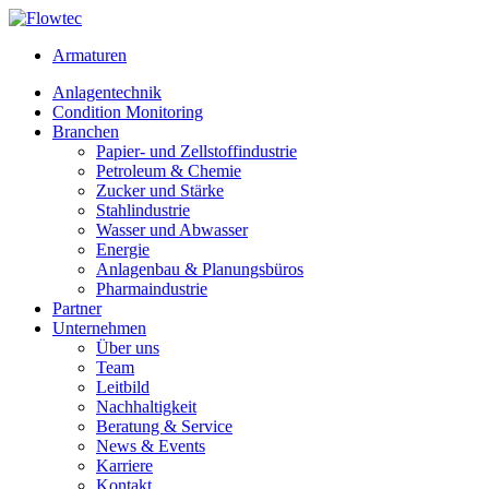
Skip
to
Armaturen
content
Anlagentechnik
Condition Monitoring
Branchen
Papier- und Zellstoffindustrie
Petroleum & Chemie
Zucker und Stärke
Stahlindustrie
Wasser und Abwasser
Energie
Anlagenbau & Planungsbüros
Pharmaindustrie
Partner
Unternehmen
Über uns
Team
Leitbild
Nachhaltigkeit
Beratung & Service
News & Events
Karriere
Kontakt