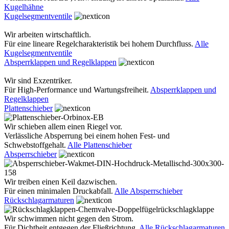
Kugelhähne
Kugelsegmentventile
Wir arbeiten wirtschaftlich.
Für eine lineare Regelcharakteristik bei hohem Durchfluss.
Alle
Kugelsegmentventile
Absperrklappen und Regelklappen
Wir sind Exzentriker.
Für High-Performance und Wartungsfreiheit.
Absperrklappen und
Regelklappen
Plattenschieber
Wir schieben allem einen Riegel vor.
Verlässliche Absperrung bei einem hohen Fest- und
Schwebstoffgehalt.
Alle Plattenschieber
Absperrschieber
Wir treiben einen Keil dazwischen.
Für einen minimalen Druckabfall.
Alle Absperrschieber
Rückschlagarmaturen
Wir schwimmen nicht gegen den Strom.
Für Dichtheit entgegen der Fließrichtung.
Alle Rückschlagarmaturen