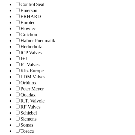
Control Seal
Emerson
ERHARD
Eurotec
Flowtec
Guichon
Hafner Pneumatik
Herberholz
ICP Valves
J+J
JC Valves
Kitz Europe
LDM Valves
Orbinox
Peter Meyer
Quadax
R.T. Valvole
RF Valves
Schiebel
Siemens
Somas
Tosaca