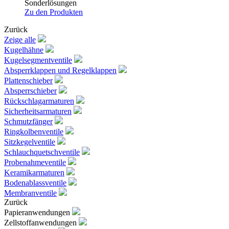
Sonderlösungen
Zu den Produkten
Zurück
Zeige alle
Kugelhähne
Kugelsegmentventile
Absperrklappen und Regelklappen
Plattenschieber
Absperrschieber
Rückschlagarmaturen
Sicherheitsarmaturen
Schmutzfänger
Ringkolbenventile
Sitzkegelventile
Schlauchquetschventile
Probenahmeventile
Keramikarmaturen
Bodenablassventile
Membranventile
Zurück
Papieranwendungen
Zellstoffanwendungen