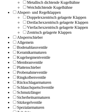
Metallisch dichtende Kugelhähne
Weichdichtende Kugelhähne
Absperr- und Regelklappen
Doppelexzentrisch gelagerte Klappen
Dreifachexzentrisch gelagerte Klappen
Vierfachexzentrisch gelagerte Klappen
Zentrisch gelagerte Klappen
Absperrschieber
Allgemein
Bodenablassventile
Keramikarmaturen
Kugelsegmentventile
Membranventile
Plattenschieber
Probenahmeventile
Ringkolbenventile
Rückschlagarmaturen
Schlauchquetschventile
Schmutzfänger
Sicherheitsarmaturen
Sitzkegelventile
Spezialarmaturen