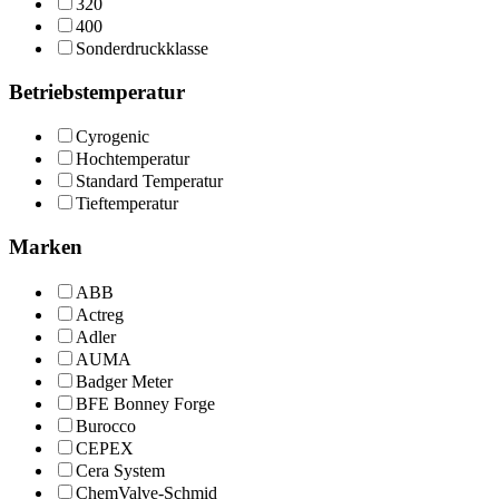
320
400
Sonderdruckklasse
Betriebstemperatur
Cyrogenic
Hochtemperatur
Standard Temperatur
Tieftemperatur
Marken
ABB
Actreg
Adler
AUMA
Badger Meter
BFE Bonney Forge
Burocco
CEPEX
Cera System
ChemValve-Schmid