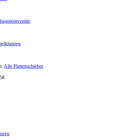
lsegmentventile
gelklappen
t.
Alle Plattenschieber
turen