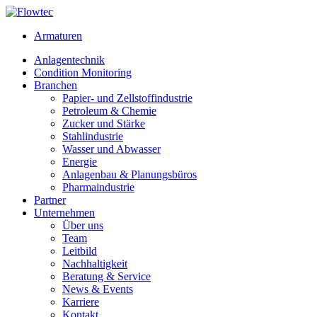
Skip
to
Armaturen
content
Anlagentechnik
Condition Monitoring
Branchen
Papier- und Zellstoffindustrie
Petroleum & Chemie
Zucker und Stärke
Stahlindustrie
Wasser und Abwasser
Energie
Anlagenbau & Planungsbüros
Pharmaindustrie
Partner
Unternehmen
Über uns
Team
Leitbild
Nachhaltigkeit
Beratung & Service
News & Events
Karriere
Kontakt