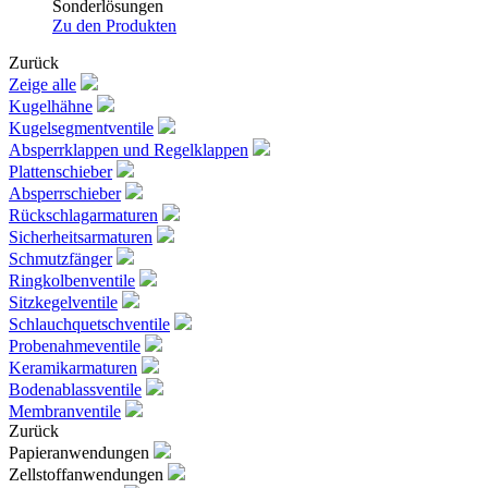
Sonderlösungen
Zu den Produkten
Zurück
Zeige alle
Kugelhähne
Kugelsegmentventile
Absperrklappen und Regelklappen
Plattenschieber
Absperrschieber
Rückschlagarmaturen
Sicherheitsarmaturen
Schmutzfänger
Ringkolbenventile
Sitzkegelventile
Schlauchquetschventile
Probenahmeventile
Keramikarmaturen
Bodenablassventile
Membranventile
Zurück
Papieranwendungen
Zellstoffanwendungen