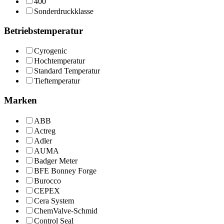
400
Sonderdruckklasse
Betriebstemperatur
Cyrogenic
Hochtemperatur
Standard Temperatur
Tieftemperatur
Marken
ABB
Actreg
Adler
AUMA
Badger Meter
BFE Bonney Forge
Burocco
CEPEX
Cera System
ChemValve-Schmid
Control Seal