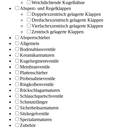
Weichdichtende Kugelhähne
Absperr- und Regelklappen
Doppelexzentrisch gelagerte Klappen
Dreifachexzentrisch gelagerte Klappen
Vierfachexzentrisch gelagerte Klappen
Zentrisch gelagerte Klappen
Absperrschieber
Allgemein
Bodenablassventile
Keramikarmaturen
Kugelsegmentventile
Membranventile
Plattenschieber
Probenahmeventile
Ringkolbenventile
Rückschlagarmaturen
Schlauchquetschventile
Schmutzfänger
Sicherheitsarmaturen
Sitzkegelventile
Spezialarmaturen
Zubehör