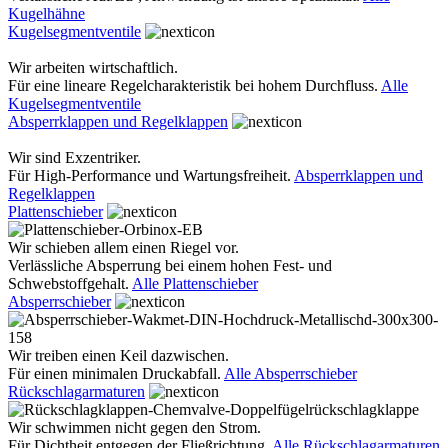
Kugelhähne
Kugelsegmentventile
Wir arbeiten wirtschaftlich.
Für eine lineare Regelcharakteristik bei hohem Durchfluss.
Alle
Kugelsegmentventile
Absperrklappen und Regelklappen
Wir sind Exzentriker.
Für High-Performance und Wartungsfreiheit.
Absperrklappen und
Regelklappen
Plattenschieber
Wir schieben allem einen Riegel vor.
Verlässliche Absperrung bei einem hohen Fest- und
Schwebstoffgehalt.
Alle Plattenschieber
Absperrschieber
Wir treiben einen Keil dazwischen.
Für einen minimalen Druckabfall.
Alle Absperrschieber
Rückschlagarmaturen
Wir schwimmen nicht gegen den Strom.
Für Dichtheit entgegen der Fließrichtung.
Alle Rückschlagarmaturen