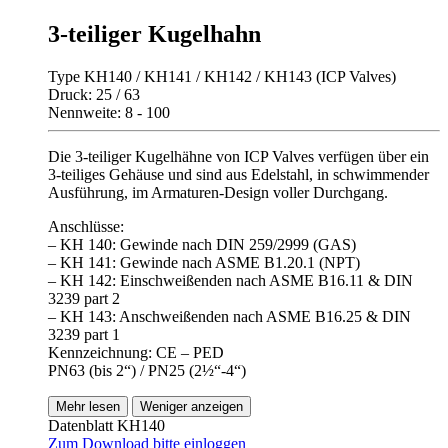
3-teiliger Kugelhahn
Type KH140 / KH141 / KH142 / KH143 (ICP Valves)
Druck: 25 / 63
Nennweite: 8 - 100
Die 3-teiliger Kugelhähne von ICP Valves verfügen über ein
3-teiliges Gehäuse und sind aus Edelstahl, in schwimmender
Ausführung, im Armaturen-Design voller Durchgang.
Anschlüsse:
– KH 140: Gewinde nach DIN 259/2999 (GAS)
– KH 141: Gewinde nach ASME B1.20.1 (NPT)
– KH 142: Einschweißenden nach ASME B16.11 & DIN
3239 part 2
– KH 143: Anschweißenden nach ASME B16.25 & DIN
3239 part 1
Kennzeichnung: CE – PED
PN63 (bis 2“) / PN25 (2½“-4“)
Mehr lesen
Weniger anzeigen
Datenblatt KH140
Zum Download bitte einloggen