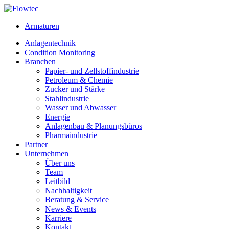
Skip
to
Armaturen
content
Anlagentechnik
Condition Monitoring
Branchen
Papier- und Zellstoffindustrie
Petroleum & Chemie
Zucker und Stärke
Stahlindustrie
Wasser und Abwasser
Energie
Anlagenbau & Planungsbüros
Pharmaindustrie
Partner
Unternehmen
Über uns
Team
Leitbild
Nachhaltigkeit
Beratung & Service
News & Events
Karriere
Kontakt