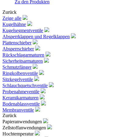
Zu den Produkten
Zurück
Zeige alle
Kugelhähne
Kugelsegmentventile
Absperrklappen und Regelklappen
Plattenschieber
Absperrschieber
Rückschlagarmaturen
Sicherheitsarmaturen
Schmutzfänger
Ringkolbenventile
Sitzkegelventile
Schlauchquetschventile
Probenahmeventile
Keramikarmaturen
Bodenablassventile
Membranventile
Zurück
Papieranwendungen
Zellstoffanwendungen
Hochtemperatur