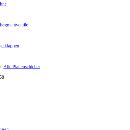
ähne
lsegmentventile
gelklappen
t.
Alle Plattenschieber
turen