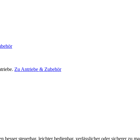
ubehör
triebe.
Zu Antriebe & Zubehör
en besser steuerbar, leichter bedienbar, verlässlicher oder sicherer zu m