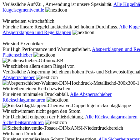
Verlässliche Auf/Zu-, Anwendung ist unsere Spezialität.
Alle Kugelh
Kugelsegmentventile
Wir arbeiten wirtschaftlich.
Für eine lineare Regelcharakteristik bei hohem Durchfluss.
Alle Kuge
Absperrklappen und Regelklappen
Wir sind Exzentriker.
Für High-Performance und Wartungsfreiheit.
Absperrklappen und Re
Plattenschieber
Wir schieben allem einen Riegel vor.
Verlässliche Absperrung bei einem hohen Fest- und Schwebstoffgehal
Absperrschieber
Wir treiben einen Keil dazwischen.
Für einen minimalen Druckabfall.
Alle Absperrschieber
Rückschlagarmaturen
Wir schwimmen nicht gegen den Strom.
Für Dichtheit entgegen der Fließrichtung.
Alle Rückschlagarmaturen
Sicherheitsarmaturen
Wir bauen Druck ab.
Für einen zuverlässigen Schutz Ihrer Investition.
Alle Sicherheitsarma