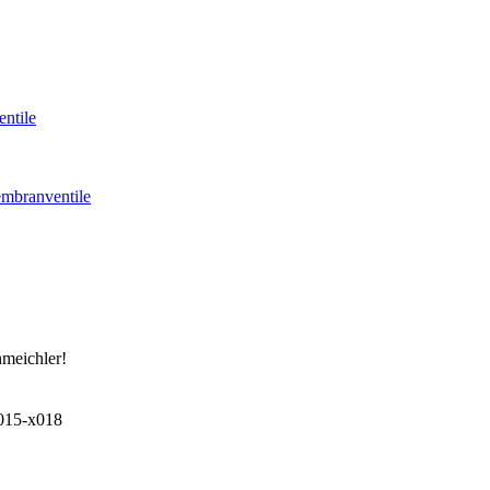
ntile
mbranventile
hmeichler!