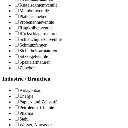
Kugelsegmentventile
Membranventile
Plattenschieber
Probenahmeventile
Ringkolbenventile
Rückschlagarmaturen
Schlauchquetschventile
Schmutzfänger
Sicherheitsarmaturen
Sitzkegelventile
Spezialarmaturen
Zubehör
Industrie / Branchen
Anlagenbau
Energie
Papier- und Zellstoff
Petroleum, Chemie
Pharma
Stahl
Wasser, Abwasser