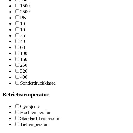
1500
2500
PN
10
16
25
40
63
100
160
250
320
400
Sonderdruckklasse
Betriebstemperatur
Cyrogenic
Hochtemperatur
Standard Temperatur
Tieftemperatur