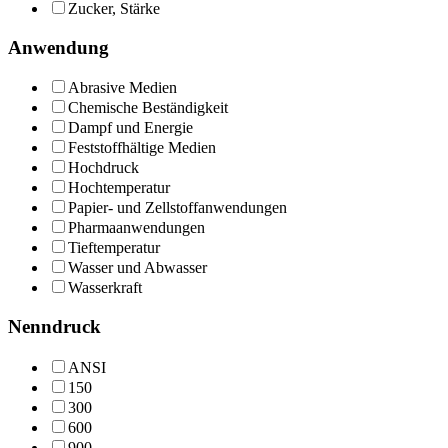
Zucker, Stärke
Anwendung
Abrasive Medien
Chemische Beständigkeit
Dampf und Energie
Feststoffhältige Medien
Hochdruck
Hochtemperatur
Papier- und Zellstoffanwendungen
Pharmaanwendungen
Tieftemperatur
Wasser und Abwasser
Wasserkraft
Nenndruck
ANSI
150
300
600
900