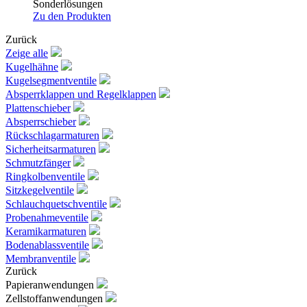
Sonderlösungen
Zu den Produkten
Zurück
Zeige alle
Kugelhähne
Kugelsegmentventile
Absperrklappen und Regelklappen
Plattenschieber
Absperrschieber
Rückschlagarmaturen
Sicherheitsarmaturen
Schmutzfänger
Ringkolbenventile
Sitzkegelventile
Schlauchquetschventile
Probenahmeventile
Keramikarmaturen
Bodenablassventile
Membranventile
Zurück
Papieranwendungen
Zellstoffanwendungen