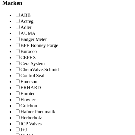
Marken
ABB
Actreg
Adler
AUMA
Badger Meter
BFE Bonney Forge
Burocco
CEPEX
Cera System
ChemValve-Schmid
Control Seal
Emerson
ERHARD
Eurotec
Flowtec
Guichon
Hafner Pneumatik
Herberholz
ICP Valves
J+J