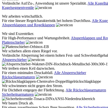
Verlässliche Auf/Zu-, Anwendung ist unsere Spezialität.
Alle Kugelh
Kugelsegmentventile
Wir arbeiten wirtschaftlich.
Für eine lineare Regelcharakteristik bei hohem Durchfluss.
Alle Kuge
Absperrklappen und Regelklappen
Wir sind Exzentriker.
Für High-Performance und Wartungsfreiheit.
Absperrklappen und Re
Plattenschieber
Wir schieben allem einen Riegel vor.
Verlässliche Absperrung bei einem hohen Fest- und Schwebstoffgehal
Absperrschieber
Wir treiben einen Keil dazwischen.
Für einen minimalen Druckabfall.
Alle Absperrschieber
Rückschlagarmaturen
Wir schwimmen nicht gegen den Strom.
Für Dichtheit entgegen der Fließrichtung.
Alle Rückschlagarmaturen
Sicherheitsarmaturen
Wir bauen Druck ab.
Für einen zuverlässigen Schutz Ihrer Investition.
Alle Sicherheitsarma