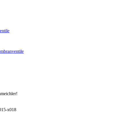
ntile
mbranventile
hmeichler!