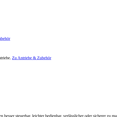
ubehör
triebe.
Zu Antriebe & Zubehör
en besser steuerbar, leichter bedienbar, verlässlicher oder sicherer zu m