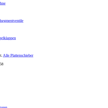
ähne
lsegmentventile
gelklappen
t.
Alle Plattenschieber
turen