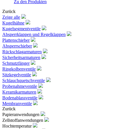
Zu den Produkten
Zurück
Zeige alle
Kugelhähne
Kugelsegmentventile
Absperrklappen und Regelklappen
Plattenschieber
Absperrschieber
Rückschlagarmaturen
Sicherheitsarmaturen
Schmutzfänger
Ringkolbenventile
Sitzkegelventile
Schlauchquetschventile
Probenahmeventile
Keramikarmaturen
Bodenablassventile
Membranventile
Zurück
Papieranwendungen
Zellstoffanwendungen
Hochtemperatur