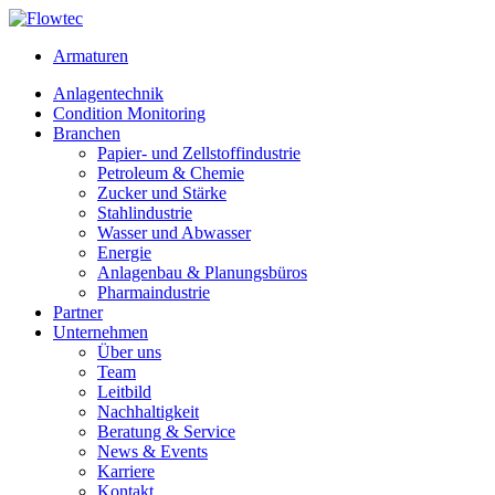
Skip
to
Armaturen
content
Anlagentechnik
Condition Monitoring
Branchen
Papier- und Zellstoffindustrie
Petroleum & Chemie
Zucker und Stärke
Stahlindustrie
Wasser und Abwasser
Energie
Anlagenbau & Planungsbüros
Pharmaindustrie
Partner
Unternehmen
Über uns
Team
Leitbild
Nachhaltigkeit
Beratung & Service
News & Events
Karriere
Kontakt