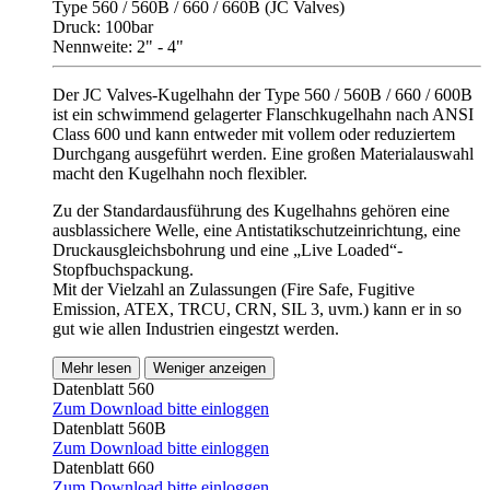
Type 560 / 560B / 660 / 660B (JC Valves)
Druck: 100bar
Nennweite: 2" - 4"
Der JC Valves-Kugelhahn der Type 560 / 560B / 660 / 600B
ist ein schwimmend gelagerter Flanschkugelhahn nach ANSI
Class 600 und kann entweder mit vollem oder reduziertem
Durchgang ausgeführt werden. Eine großen Materialauswahl
macht den Kugelhahn noch flexibler.
Zu der Standardausführung des Kugelhahns gehören eine
ausblassichere Welle, eine Antistatikschutzeinrichtung, eine
Druckausgleichsbohrung und eine „Live Loaded“-
Stopfbuchspackung.
Mit der Vielzahl an Zulassungen (Fire Safe, Fugitive
Emission, ATEX, TRCU, CRN, SIL 3, uvm.) kann er in so
gut wie allen Industrien eingestzt werden.
Mehr lesen
Weniger anzeigen
Datenblatt 560
Zum Download bitte einloggen
Datenblatt 560B
Zum Download bitte einloggen
Datenblatt 660
Zum Download bitte einloggen