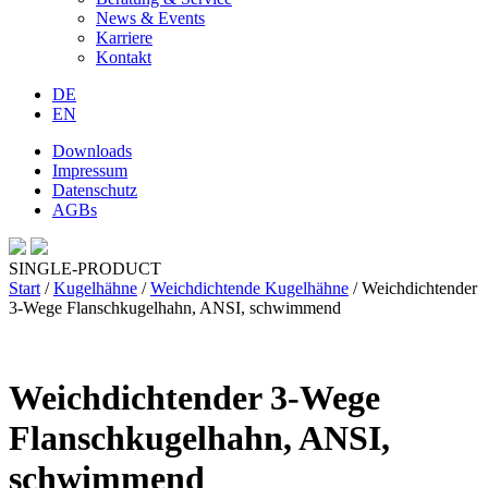
News & Events
Karriere
Kontakt
DE
EN
Downloads
Impressum
Datenschutz
AGBs
SINGLE-PRODUCT
Start
/
Kugelhähne
/
Weichdichtende Kugelhähne
/ Weichdichtender
3-Wege Flanschkugelhahn, ANSI, schwimmend
Weichdichtender 3-Wege
Flanschkugelhahn, ANSI,
schwimmend