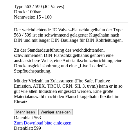
Type 563 / 599 (JC Valves)
Druck: 100bar
Nennweite: 15 - 100
Der weichdichtende JC Valves-Flanschkugelhahn der Type
563 / 599 ist ein schwimmend gelagerter Kugelhahn nach
DIN und mit langer DIN-Baulänge für DIN Rohrleitungen.
Zu der Standardausführung des weichdichtenden,
schwimmenden DIN-Flanschkugelhahns gehören eine
ausblassichere Welle, eine Antistatikschutzeinrichtung, eine
Druckausgleichsbohrung und eine „Live Loaded“-
Stopfbuchspackung.
Mit der Vielzahl an Zulassungen (Fire Safe, Fugitive
Emission, ATEX, TRCU, CRN, SIL 3, uvm.) kann er in so
gut wie allen Industrien eingesetzt werden. Eine große
Materialauswahl macht den Flanschkugelhahn flexibel im
Einsatz.
Mehr lesen
Weniger anzeigen
Datenblatt 563
Zum Download bitte einloggen
Datenblatt 599