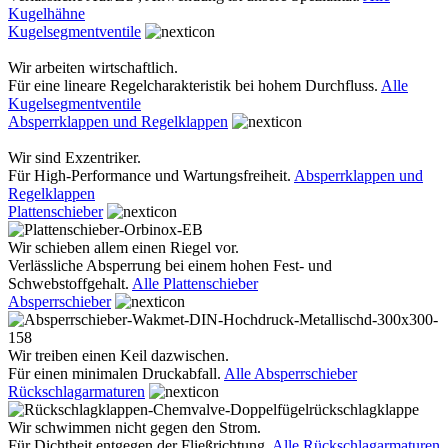
Kugelhähne
Kugelsegmentventile
Wir arbeiten wirtschaftlich.
Für eine lineare Regelcharakteristik bei hohem Durchfluss.
Alle
Kugelsegmentventile
Absperrklappen und Regelklappen
Wir sind Exzentriker.
Für High-Performance und Wartungsfreiheit.
Absperrklappen und
Regelklappen
Plattenschieber
Wir schieben allem einen Riegel vor.
Verlässliche Absperrung bei einem hohen Fest- und
Schwebstoffgehalt.
Alle Plattenschieber
Absperrschieber
Wir treiben einen Keil dazwischen.
Für einen minimalen Druckabfall.
Alle Absperrschieber
Rückschlagarmaturen
Wir schwimmen nicht gegen den Strom.
Für Dichtheit entgegen der Fließrichtung.
Alle Rückschlagarmaturen