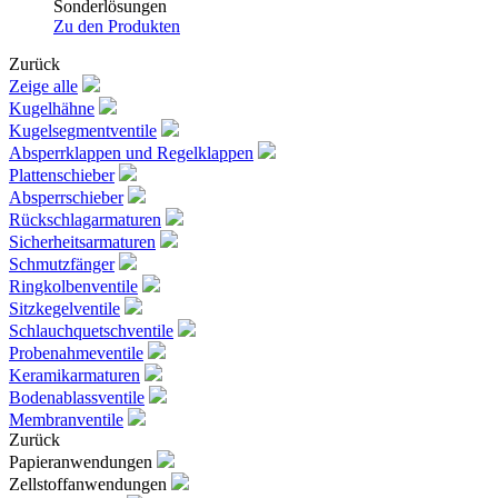
Sonderlösungen
Zu den Produkten
Zurück
Zeige alle
Kugelhähne
Kugelsegmentventile
Absperrklappen und Regelklappen
Plattenschieber
Absperrschieber
Rückschlagarmaturen
Sicherheitsarmaturen
Schmutzfänger
Ringkolbenventile
Sitzkegelventile
Schlauchquetschventile
Probenahmeventile
Keramikarmaturen
Bodenablassventile
Membranventile
Zurück
Papieranwendungen
Zellstoffanwendungen