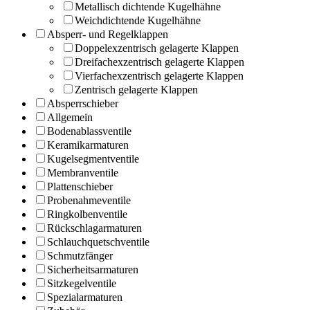
Metallisch dichtende Kugelhähne
Weichdichtende Kugelhähne
Absperr- und Regelklappen
Doppelexzentrisch gelagerte Klappen
Dreifachexzentrisch gelagerte Klappen
Vierfachexzentrisch gelagerte Klappen
Zentrisch gelagerte Klappen
Absperrschieber
Allgemein
Bodenablassventile
Keramikarmaturen
Kugelsegmentventile
Membranventile
Plattenschieber
Probenahmeventile
Ringkolbenventile
Rückschlagarmaturen
Schlauchquetschventile
Schmutzfänger
Sicherheitsarmaturen
Sitzkegelventile
Spezialarmaturen