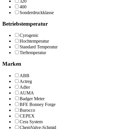
320
400
Sonderdruckklasse
Betriebstemperatur
Cyrogenic
Hochtemperatur
Standard Temperatur
Tieftemperatur
Marken
ABB
Actreg
Adler
AUMA
Badger Meter
BFE Bonney Forge
Burocco
CEPEX
Cera System
ChemValve-Schmid