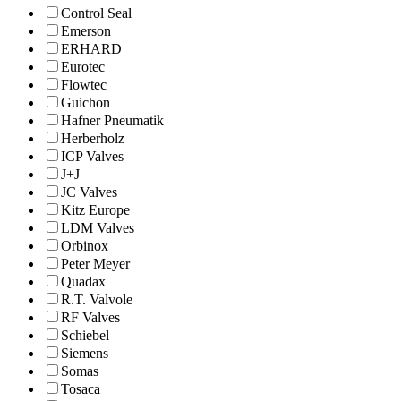
Control Seal
Emerson
ERHARD
Eurotec
Flowtec
Guichon
Hafner Pneumatik
Herberholz
ICP Valves
J+J
JC Valves
Kitz Europe
LDM Valves
Orbinox
Peter Meyer
Quadax
R.T. Valvole
RF Valves
Schiebel
Siemens
Somas
Tosaca