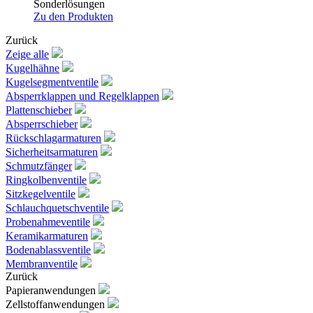
Sonderlösungen
Zu den Produkten
Zurück
Zeige alle
Kugelhähne
Kugelsegmentventile
Absperrklappen und Regelklappen
Plattenschieber
Absperrschieber
Rückschlagarmaturen
Sicherheitsarmaturen
Schmutzfänger
Ringkolbenventile
Sitzkegelventile
Schlauchquetschventile
Probenahmeventile
Keramikarmaturen
Bodenablassventile
Membranventile
Zurück
Papieranwendungen
Zellstoffanwendungen