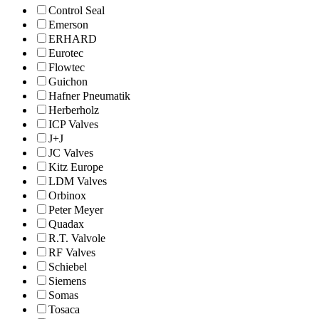
Control Seal
Emerson
ERHARD
Eurotec
Flowtec
Guichon
Hafner Pneumatik
Herberholz
ICP Valves
J+J
JC Valves
Kitz Europe
LDM Valves
Orbinox
Peter Meyer
Quadax
R.T. Valvole
RF Valves
Schiebel
Siemens
Somas
Tosaca