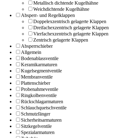
Metallisch dichtende Kugelhähne
Weichdichtende Kugelhähne
Absperr- und Regelklappen
Doppelexzentrisch gelagerte Klappen
Dreifachexzentrisch gelagerte Klappen
Vierfachexzentrisch gelagerte Klappen
Zentrisch gelagerte Klappen
Absperrschieber
Allgemein
Bodenablassventile
Keramikarmaturen
Kugelsegmentventile
Membranventile
Plattenschieber
Probenahmeventile
Ringkolbenventile
Rückschlagarmaturen
Schlauchquetschventile
Schmutzfänger
Sicherheitsarmaturen
Sitzkegelventile
Spezialarmaturen