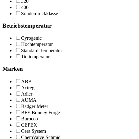
320
400
Sonderdruckklasse
Betriebstemperatur
Cyrogenic
Hochtemperatur
Standard Temperatur
Tieftemperatur
Marken
ABB
Actreg
Adler
AUMA
Badger Meter
BFE Bonney Forge
Burocco
CEPEX
Cera System
ChemValve-Schmid