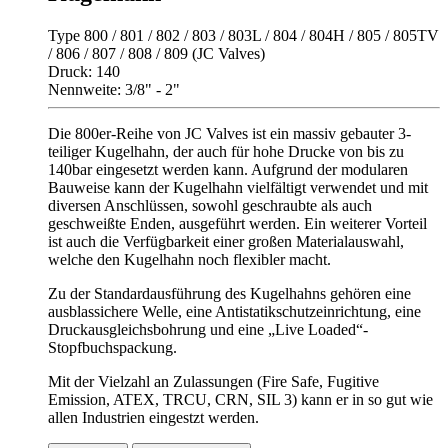
Type 800 / 801 / 802 / 803 / 803L / 804 / 804H / 805 / 805TV
/ 806 / 807 / 808 / 809 (JC Valves)
Druck: 140
Nennweite: 3/8" - 2"
Die 800er-Reihe von JC Valves ist ein massiv gebauter 3-
teiliger Kugelhahn, der auch für hohe Drucke von bis zu
140bar eingesetzt werden kann. Aufgrund der modularen
Bauweise kann der Kugelhahn vielfältigt verwendet und mit
diversen Anschlüssen, sowohl geschraubte als auch
geschweißte Enden, ausgeführt werden. Ein weiterer Vorteil
ist auch die Verfügbarkeit einer großen Materialauswahl,
welche den Kugelhahn noch flexibler macht.
Zu der Standardausführung des Kugelhahns gehören eine
ausblassichere Welle, eine Antistatikschutzeinrichtung, eine
Druckausgleichsbohrung und eine „Live Loaded“-
Stopfbuchspackung.
Mit der Vielzahl an Zulassungen (Fire Safe, Fugitive
Emission, ATEX, TRCU, CRN, SIL 3) kann er in so gut wie
allen Industrien eingestzt werden.