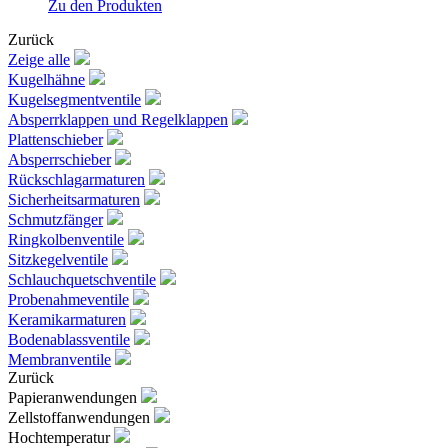
Zu den Produkten
Zurück
Zeige alle
Kugelhähne
Kugelsegmentventile
Absperrklappen und Regelklappen
Plattenschieber
Absperrschieber
Rückschlagarmaturen
Sicherheitsarmaturen
Schmutzfänger
Ringkolbenventile
Sitzkegelventile
Schlauchquetschventile
Probenahmeventile
Keramikarmaturen
Bodenablassventile
Membranventile
Zurück
Papieranwendungen
Zellstoffanwendungen
Hochtemperatur