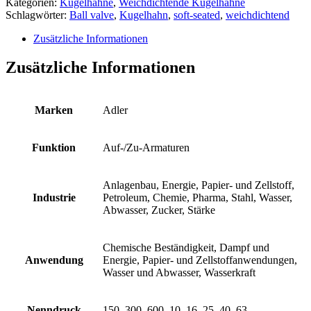
Kategorien:
Kugelhähne
,
Weichdichtende Kugelhähne
Schlagwörter:
Ball valve
,
Kugelhahn
,
soft-seated
,
weichdichtend
Zusätzliche Informationen
Zusätzliche Informationen
Marken
Adler
Funktion
Auf-/Zu-Armaturen
Anlagenbau, Energie, Papier- und Zellstoff,
Industrie
Petroleum, Chemie, Pharma, Stahl, Wasser,
Abwasser, Zucker, Stärke
Chemische Beständigkeit, Dampf und
Anwendung
Energie, Papier- und Zellstoffanwendungen,
Wasser und Abwasser, Wasserkraft
Nenndruck
150, 300, 600, 10, 16, 25, 40, 63