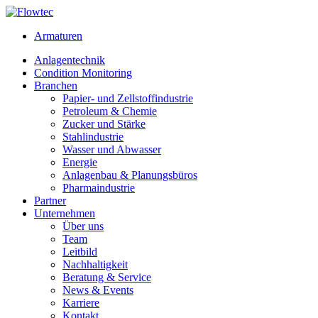
Skip
to
Armaturen
content
Anlagentechnik
Condition Monitoring
Branchen
Papier- und Zellstoffindustrie
Petroleum & Chemie
Zucker und Stärke
Stahlindustrie
Wasser und Abwasser
Energie
Anlagenbau & Planungsbüros
Pharmaindustrie
Partner
Unternehmen
Über uns
Team
Leitbild
Nachhaltigkeit
Beratung & Service
News & Events
Karriere
Kontakt