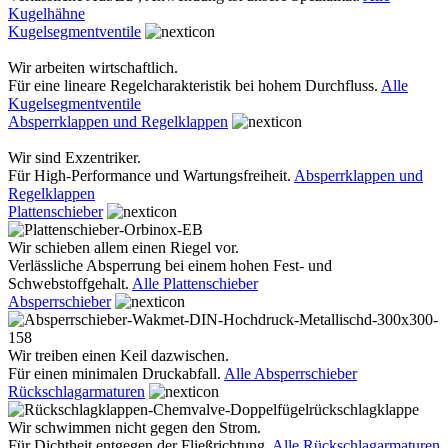
Kugelhähne
Kugelsegmentventile
Wir arbeiten wirtschaftlich.
Für eine lineare Regelcharakteristik bei hohem Durchfluss.
Alle
Kugelsegmentventile
Absperrklappen und Regelklappen
Wir sind Exzentriker.
Für High-Performance und Wartungsfreiheit.
Absperrklappen und
Regelklappen
Plattenschieber
Wir schieben allem einen Riegel vor.
Verlässliche Absperrung bei einem hohen Fest- und
Schwebstoffgehalt.
Alle Plattenschieber
Absperrschieber
Wir treiben einen Keil dazwischen.
Für einen minimalen Druckabfall.
Alle Absperrschieber
Rückschlagarmaturen
Wir schwimmen nicht gegen den Strom.
Für Dichtheit entgegen der Fließrichtung.
Alle Rückschlagarmaturen