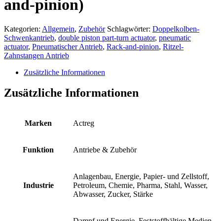
and-pinion)
Kategorien:
Allgemein
,
Zubehör
Schlagwörter:
Doppelkolben-
Schwenkantrieb
,
double piston part-turn actuator
,
pneumatic
actuator
,
Pneumatischer Antrieb
,
Rack-and-pinion
,
Ritzel-
Zahnstangen Antrieb
Zusätzliche Informationen
Zusätzliche Informationen
Marken
Actreg
Funktion
Antriebe & Zubehör
Anlagenbau, Energie, Papier- und Zellstoff,
Industrie
Petroleum, Chemie, Pharma, Stahl, Wasser,
Abwasser, Zucker, Stärke
Dampf und Energie, Feststoffhältige Medien,