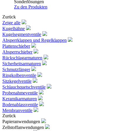
Sonderlösungen
Zu den Produkten
Zurück
Zeige alle
Kugelhähne
Kugelsegmentventile
Absperrklappen und Regelklappen
Plattenschieber
Absperrschieber
Rückschlagarmaturen
Sicherheitsarmaturen
Schmutzfänger
Ringkolbenventile
Sitzkegelventile
Schlauchquetschventile
Probenahmeventile
Keramikarmaturen
Bodenablassventile
Membranventile
Zurück
Papieranwendungen
Zellstoffanwendungen